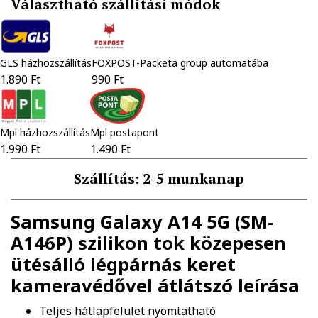
Választható szállítási módok
GLS házhozszállítás
FOXPOST-Packeta group automatába
1.890 Ft
990 Ft
Mpl házhozszállítás
Mpl postapont
1.990 Ft
1.490 Ft
Szállítás: 2-5 munkanap
Samsung Galaxy A14 5G (SM-
A146P) szilikon tok közepesen
ütésálló légpárnás keret
kameravédővel átlátszó
leírása
Teljes hátlapfelület nyomtatható