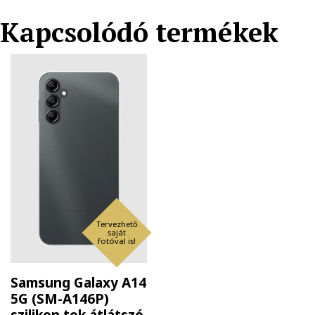
Kapcsolódó termékek
Tervezhető
saját
fotóval is!
Samsung Galaxy A14
5G (SM-A146P)
szilikon tok átlátszó