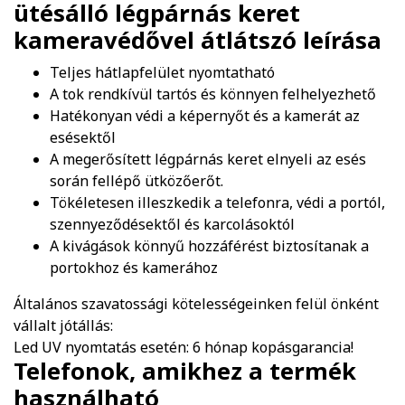
ütésálló légpárnás keret
kameravédővel átlátszó
leírása
Teljes hátlapfelület nyomtatható
A tok rendkívül tartós és könnyen felhelyezhető
Hatékonyan védi a képernyőt és a kamerát az
esésektől
A megerősített légpárnás keret elnyeli az esés
során fellépő ütközőerőt.
Tökéletesen illeszkedik a telefonra, védi a portól,
szennyeződésektől és karcolásoktól
A kivágások könnyű hozzáférést biztosítanak a
portokhoz és kamerához
Általános szavatossági kötelességeinken felül önként
vállalt jótállás:
Led UV nyomtatás esetén: 6 hónap kopásgarancia!
Telefonok, amikhez a termék
használható