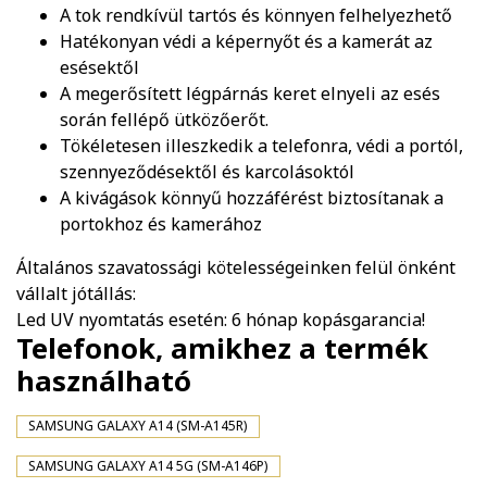
A tok rendkívül tartós és könnyen felhelyezhető
Hatékonyan védi a képernyőt és a kamerát az
esésektől
A megerősített légpárnás keret elnyeli az esés
során fellépő ütközőerőt.
Tökéletesen illeszkedik a telefonra, védi a portól,
szennyeződésektől és karcolásoktól
A kivágások könnyű hozzáférést biztosítanak a
portokhoz és kamerához
Általános szavatossági kötelességeinken felül önként
vállalt jótállás:
Led UV nyomtatás esetén: 6 hónap kopásgarancia!
Telefonok, amikhez a termék
használható
SAMSUNG GALAXY A14 (SM-A145R)
SAMSUNG GALAXY A14 5G (SM-A146P)