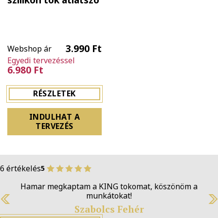
3.990 Ft
Webshop ár
Egyedi tervezéssel
6.980 Ft
RÉSZLETEK
INDULHAT A
TERVEZÉS
6 értékelés
5
Hamar megkaptam a KING tokomat, köszönöm a
munkátokat!
Szabolcs Fehér
Previous
N