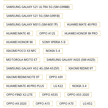
SAMSUNG GALAXY S21 ULTRA 5G (SM-G998B)
SAMSUNG GALAXY S21 5G (SM-G991B)
SAMSUNG GALAXY M31S (SM-M317F)
HUAWEI MATE 40 PRO
HUAWEI MATE 40
OPPO A12S
HUAWEI HONOR 9X PRO
HUAWEI HONOR 9X
SONY XPERIA 5 II
XIAOMI POCO X3 NFC
NOKIA 5.4
MOTOROLA MOTO E7
SAMSUNG GALAXY A02S (SM-A025)
SAMSUNG GALAXY A52 4G (SM-A525F)
XIAOMI REDMI 9T
XIAOMI REDMI NOTE 9T
OPPO A91
HUAWEI MATE 40 PRO PLUS
LG K22
NOKIA 3.4
OPPO FIND X2 LITE
OPPO A53S
OPPO A53 2020
OPPO A9 2020
OPPO A15
OPPO A73
LG K52