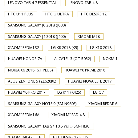
LENOVO TAB 4 7 ESSENTIAL
LENOVO TAB 4 8
HTC U11 PLUS
HTC U ULTRA
HTC DESIRE 12
SAMSUNG GALAXY J6 2018 (J600)
SAMSUNG GALAXY J4 2018 (J400)
XIAOMI MI 8
XIAOMI REDMI S2
LG K8 2018 (K9)
LG K10 2018
HUAWEI HONOR 7A
ALCATEL 3 (OT-5052)
NOKIA 1
NOKIA X6 2018 (6.1 PLUS)
HUAWEI Y6 PRIME 2018
ASUS ZENFONE 5 (ZE620KL)
HUAWEI NOVA LITE 2017
HUAWEI Y6 PRO 2017
LG K11 (K425)
LG Q7
SAMSUNG GALAXY NOTE 9 (SM-N960F)
XIAOMI REDMI 6
XIAOMI REDMI 6A
XIAOMI MI PAD 4 8
SAMSUNG GALAXY TAB S4 10.5 WIFI (SM-T830)
XIAOMI MI A2 LITE
HTC DESIRE 12 PLUS