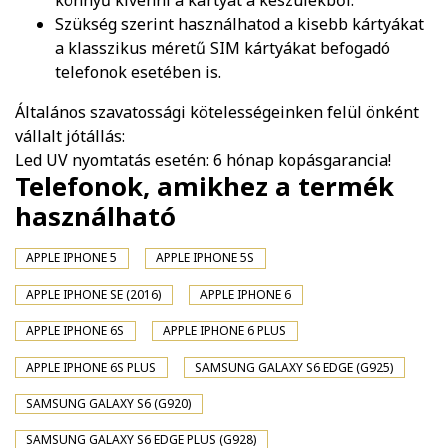
könnyű kivenni a kártyát a készülékből.
Szükség szerint használhatod a kisebb kártyákat
a klasszikus méretű SIM kártyákat befogadó
telefonok esetében is.
Általános szavatossági kötelességeinken felül önként
vállalt jótállás:
Led UV nyomtatás esetén: 6 hónap kopásgarancia!
Telefonok, amikhez a termék
használható
APPLE IPHONE 5
APPLE IPHONE 5S
APPLE IPHONE SE (2016)
APPLE IPHONE 6
APPLE IPHONE 6S
APPLE IPHONE 6 PLUS
APPLE IPHONE 6S PLUS
SAMSUNG GALAXY S6 EDGE (G925)
SAMSUNG GALAXY S6 (G920)
SAMSUNG GALAXY S6 EDGE PLUS (G928)