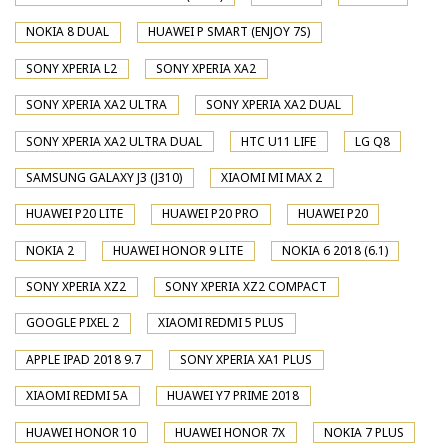
NOKIA 8 DUAL
HUAWEI P SMART (ENJOY 7S)
SONY XPERIA L2
SONY XPERIA XA2
SONY XPERIA XA2 ULTRA
SONY XPERIA XA2 DUAL
SONY XPERIA XA2 ULTRA DUAL
HTC U11 LIFE
LG Q8
SAMSUNG GALAXY J3 (J310)
XIAOMI MI MAX 2
HUAWEI P20 LITE
HUAWEI P20 PRO
HUAWEI P20
NOKIA 2
HUAWEI HONOR 9 LITE
NOKIA 6 2018 (6.1)
SONY XPERIA XZ2
SONY XPERIA XZ2 COMPACT
GOOGLE PIXEL 2
XIAOMI REDMI 5 PLUS
APPLE IPAD 2018 9.7
SONY XPERIA XA1 PLUS
XIAOMI REDMI 5A
HUAWEI Y7 PRIME 2018
HUAWEI HONOR 10
HUAWEI HONOR 7X
NOKIA 7 PLUS