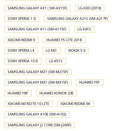
SAMSUNG GALAXY A31 ( SM-A315F)
LG K30 (2019)
SONY XPERIA 1 II
SAMSUNG GALAXY A21S (SM-A217F)
SAMSUNG GALAXY A11 (SM-A115F)
LG K41S
XIAOMI REDMI 9
HUAWEI Y5 LITE 2018
SONY XPERIA L4
LG K61
NOKIA 5.3
SONY XPERIA 10 II
LG K51S
SAMSUNG GALAXY M21 (SM-M215F)
SAMSUNG GALAXY M31 (SM-M315F)
HUAWEI Y5P
HUAWEI Y6P
HUAWEI HONOR 20E
XIAOMI MI NOTE 10 LITE
XIAOMI REDMI 9A
SAMSUNG GALAXY A10E (SM-A102)
SAMSUNG GALAXY J2 CORE (SM-J260F)