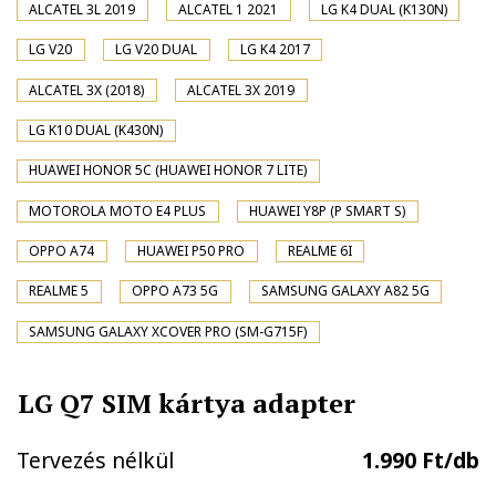
ALCATEL 3L 2019
ALCATEL 1 2021
LG K4 DUAL (K130N)
LG V20
LG V20 DUAL
LG K4 2017
ALCATEL 3X (2018)
ALCATEL 3X 2019
LG K10 DUAL (K430N)
HUAWEI HONOR 5C (HUAWEI HONOR 7 LITE)
MOTOROLA MOTO E4 PLUS
HUAWEI Y8P (P SMART S)
OPPO A74
HUAWEI P50 PRO
REALME 6I
REALME 5
OPPO A73 5G
SAMSUNG GALAXY A82 5G
SAMSUNG GALAXY XCOVER PRO (SM-G715F)
LG Q7 SIM kártya adapter
Tervezés nélkül
1.990 Ft/db