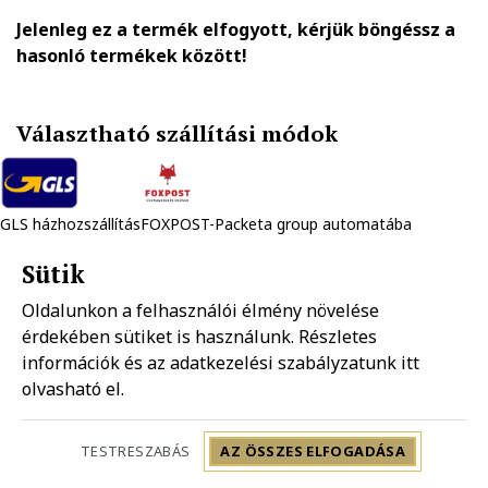
Jelenleg ez a termék elfogyott, kérjük böngéssz a
hasonló termékek között!
Választható szállítási módok
GLS házhozszállítás
FOXPOST-Packeta group automatába
1.890 Ft
990 Ft
Sütik
Oldalunkon a felhasználói élmény növelése
Mpl házhozszállítás
Mpl postapont
érdekében sütiket is használunk. Részletes
1.990 Ft
1.490 Ft
információk és az adatkezelési szabályzatunk
itt
olvasható el.
Szállítás: 2-5 munkanap
TESTRESZABÁS
AZ ÖSSZES ELFOGADÁSA
LG Q7 SIM kártya adapter