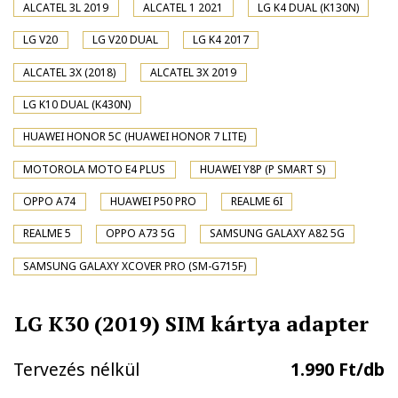
ALCATEL 3L 2019
ALCATEL 1 2021
LG K4 DUAL (K130N)
LG V20
LG V20 DUAL
LG K4 2017
ALCATEL 3X (2018)
ALCATEL 3X 2019
LG K10 DUAL (K430N)
HUAWEI HONOR 5C (HUAWEI HONOR 7 LITE)
MOTOROLA MOTO E4 PLUS
HUAWEI Y8P (P SMART S)
OPPO A74
HUAWEI P50 PRO
REALME 6I
REALME 5
OPPO A73 5G
SAMSUNG GALAXY A82 5G
SAMSUNG GALAXY XCOVER PRO (SM-G715F)
LG K30 (2019) SIM kártya adapter
Tervezés nélkül
1.990 Ft/db