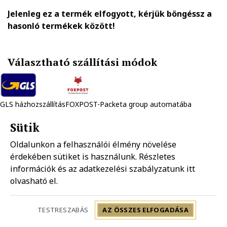
Jelenleg ez a termék elfogyott, kérjük böngéssz a
hasonló termékek között!
Választható szállítási módok
GLS házhozszállítás
FOXPOST-Packeta group automatába
1.890 Ft
990 Ft
Sütik
Oldalunkon a felhasználói élmény növelése
Mpl házhozszállítás
Mpl postapont
érdekében sütiket is használunk. Részletes
1.990 Ft
1.490 Ft
információk és az adatkezelési szabályzatunk
itt
olvasható el.
Szállítás: 2-5 munkanap
TESTRESZABÁS
AZ ÖSSZES ELFOGADÁSA
LG K30 (2019) SIM kártya