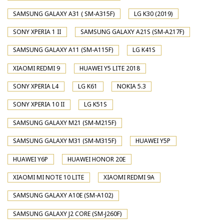
SAMSUNG GALAXY A31 ( SM-A315F)
LG K30 (2019)
SONY XPERIA 1 II
SAMSUNG GALAXY A21S (SM-A217F)
SAMSUNG GALAXY A11 (SM-A115F)
LG K41S
XIAOMI REDMI 9
HUAWEI Y5 LITE 2018
SONY XPERIA L4
LG K61
NOKIA 5.3
SONY XPERIA 10 II
LG K51S
SAMSUNG GALAXY M21 (SM-M215F)
SAMSUNG GALAXY M31 (SM-M315F)
HUAWEI Y5P
HUAWEI Y6P
HUAWEI HONOR 20E
XIAOMI MI NOTE 10 LITE
XIAOMI REDMI 9A
SAMSUNG GALAXY A10E (SM-A102)
SAMSUNG GALAXY J2 CORE (SM-J260F)