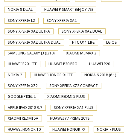
NOKIA 8 DUAL
HUAWEI P SMART (ENJOY 7S)
SONY XPERIA L2
SONY XPERIA XA2
SONY XPERIA XA2 ULTRA
SONY XPERIA XA2 DUAL
SONY XPERIA XA2 ULTRA DUAL
HTC U11 LIFE
LG Q8
SAMSUNG GALAXY J3 (J310)
XIAOMI MI MAX 2
HUAWEI P20 LITE
HUAWEI P20 PRO
HUAWEI P20
NOKIA 2
HUAWEI HONOR 9 LITE
NOKIA 6 2018 (6.1)
SONY XPERIA XZ2
SONY XPERIA XZ2 COMPACT
GOOGLE PIXEL 2
XIAOMI REDMI 5 PLUS
APPLE IPAD 2018 9.7
SONY XPERIA XA1 PLUS
XIAOMI REDMI 5A
HUAWEI Y7 PRIME 2018
HUAWEI HONOR 10
HUAWEI HONOR 7X
NOKIA 7 PLUS