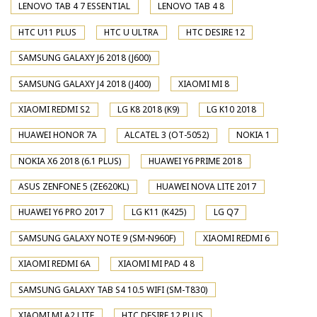
LENOVO TAB 4 7 ESSENTIAL
LENOVO TAB 4 8
HTC U11 PLUS
HTC U ULTRA
HTC DESIRE 12
SAMSUNG GALAXY J6 2018 (J600)
SAMSUNG GALAXY J4 2018 (J400)
XIAOMI MI 8
XIAOMI REDMI S2
LG K8 2018 (K9)
LG K10 2018
HUAWEI HONOR 7A
ALCATEL 3 (OT-5052)
NOKIA 1
NOKIA X6 2018 (6.1 PLUS)
HUAWEI Y6 PRIME 2018
ASUS ZENFONE 5 (ZE620KL)
HUAWEI NOVA LITE 2017
HUAWEI Y6 PRO 2017
LG K11 (K425)
LG Q7
SAMSUNG GALAXY NOTE 9 (SM-N960F)
XIAOMI REDMI 6
XIAOMI REDMI 6A
XIAOMI MI PAD 4 8
SAMSUNG GALAXY TAB S4 10.5 WIFI (SM-T830)
XIAOMI MI A2 LITE
HTC DESIRE 12 PLUS