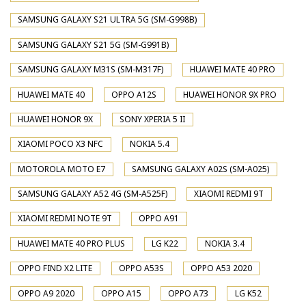
SAMSUNG GALAXY S21 ULTRA 5G (SM-G998B)
SAMSUNG GALAXY S21 5G (SM-G991B)
SAMSUNG GALAXY M31S (SM-M317F)
HUAWEI MATE 40 PRO
HUAWEI MATE 40
OPPO A12S
HUAWEI HONOR 9X PRO
HUAWEI HONOR 9X
SONY XPERIA 5 II
XIAOMI POCO X3 NFC
NOKIA 5.4
MOTOROLA MOTO E7
SAMSUNG GALAXY A02S (SM-A025)
SAMSUNG GALAXY A52 4G (SM-A525F)
XIAOMI REDMI 9T
XIAOMI REDMI NOTE 9T
OPPO A91
HUAWEI MATE 40 PRO PLUS
LG K22
NOKIA 3.4
OPPO FIND X2 LITE
OPPO A53S
OPPO A53 2020
OPPO A9 2020
OPPO A15
OPPO A73
LG K52