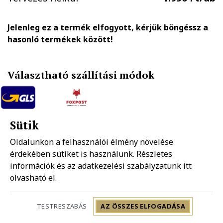
Jelenleg ez a termék elfogyott, kérjük böngéssz a
hasonló termékek között!
Választható szállítási módok
GLS házhozszállítás
FOXPOST-Packeta group automatába
Sütik
1.890 Ft
990 Ft
Oldalunkon a felhasználói élmény növelése
érdekében sütiket is használunk. Részletes
Mpl házhozszállítás
információk és az adatkezelési szabályzatunk
Mpl postapont
itt
1.990 Ft
1.490 Ft
olvasható el.
Szállítás: 2-5 munkanap
TESTRESZABÁS
AZ ÖSSZES ELFOGADÁSA