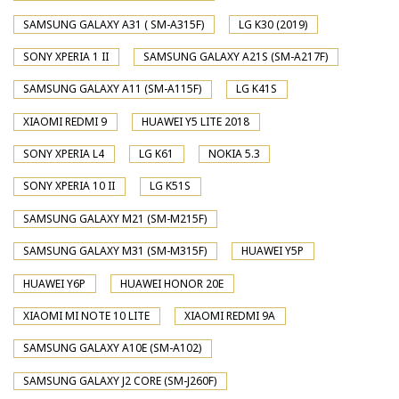
SAMSUNG GALAXY A31 ( SM-A315F)
LG K30 (2019)
SONY XPERIA 1 II
SAMSUNG GALAXY A21S (SM-A217F)
SAMSUNG GALAXY A11 (SM-A115F)
LG K41S
XIAOMI REDMI 9
HUAWEI Y5 LITE 2018
SONY XPERIA L4
LG K61
NOKIA 5.3
SONY XPERIA 10 II
LG K51S
SAMSUNG GALAXY M21 (SM-M215F)
SAMSUNG GALAXY M31 (SM-M315F)
HUAWEI Y5P
HUAWEI Y6P
HUAWEI HONOR 20E
XIAOMI MI NOTE 10 LITE
XIAOMI REDMI 9A
SAMSUNG GALAXY A10E (SM-A102)
SAMSUNG GALAXY J2 CORE (SM-J260F)