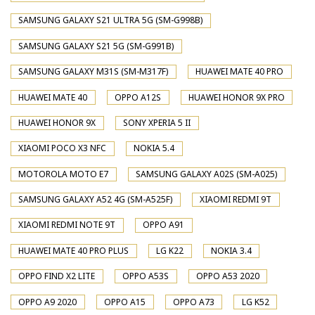
SAMSUNG GALAXY S21 ULTRA 5G (SM-G998B)
SAMSUNG GALAXY S21 5G (SM-G991B)
SAMSUNG GALAXY M31S (SM-M317F)
HUAWEI MATE 40 PRO
HUAWEI MATE 40
OPPO A12S
HUAWEI HONOR 9X PRO
HUAWEI HONOR 9X
SONY XPERIA 5 II
XIAOMI POCO X3 NFC
NOKIA 5.4
MOTOROLA MOTO E7
SAMSUNG GALAXY A02S (SM-A025)
SAMSUNG GALAXY A52 4G (SM-A525F)
XIAOMI REDMI 9T
XIAOMI REDMI NOTE 9T
OPPO A91
HUAWEI MATE 40 PRO PLUS
LG K22
NOKIA 3.4
OPPO FIND X2 LITE
OPPO A53S
OPPO A53 2020
OPPO A9 2020
OPPO A15
OPPO A73
LG K52