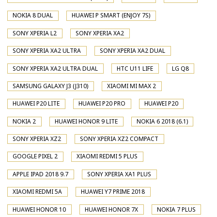
NOKIA 8 DUAL
HUAWEI P SMART (ENJOY 7S)
SONY XPERIA L2
SONY XPERIA XA2
SONY XPERIA XA2 ULTRA
SONY XPERIA XA2 DUAL
SONY XPERIA XA2 ULTRA DUAL
HTC U11 LIFE
LG Q8
SAMSUNG GALAXY J3 (J310)
XIAOMI MI MAX 2
HUAWEI P20 LITE
HUAWEI P20 PRO
HUAWEI P20
NOKIA 2
HUAWEI HONOR 9 LITE
NOKIA 6 2018 (6.1)
SONY XPERIA XZ2
SONY XPERIA XZ2 COMPACT
GOOGLE PIXEL 2
XIAOMI REDMI 5 PLUS
APPLE IPAD 2018 9.7
SONY XPERIA XA1 PLUS
XIAOMI REDMI 5A
HUAWEI Y7 PRIME 2018
HUAWEI HONOR 10
HUAWEI HONOR 7X
NOKIA 7 PLUS