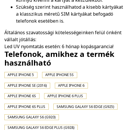
könnyű kivenni a kártyát a készülékből.
Szükség szerint használhatod a kisebb kártyákat
a klasszikus méretű SIM kártyákat befogadó
telefonok esetében is.
Általános szavatossági kötelességeinken felül önként
vállalt jótállás:
Led UV nyomtatás esetén: 6 hónap kopásgarancia!
Telefonok, amikhez a termék
használható
APPLE IPHONE 5
APPLE IPHONE 5S
APPLE IPHONE SE (2016)
APPLE IPHONE 6
APPLE IPHONE 6S
APPLE IPHONE 6 PLUS
APPLE IPHONE 6S PLUS
SAMSUNG GALAXY S6 EDGE (G925)
SAMSUNG GALAXY S6 (G920)
SAMSUNG GALAXY S6 EDGE PLUS (G928)