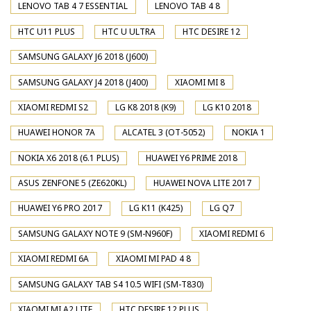
LENOVO TAB 4 7 ESSENTIAL
LENOVO TAB 4 8
HTC U11 PLUS
HTC U ULTRA
HTC DESIRE 12
SAMSUNG GALAXY J6 2018 (J600)
SAMSUNG GALAXY J4 2018 (J400)
XIAOMI MI 8
XIAOMI REDMI S2
LG K8 2018 (K9)
LG K10 2018
HUAWEI HONOR 7A
ALCATEL 3 (OT-5052)
NOKIA 1
NOKIA X6 2018 (6.1 PLUS)
HUAWEI Y6 PRIME 2018
ASUS ZENFONE 5 (ZE620KL)
HUAWEI NOVA LITE 2017
HUAWEI Y6 PRO 2017
LG K11 (K425)
LG Q7
SAMSUNG GALAXY NOTE 9 (SM-N960F)
XIAOMI REDMI 6
XIAOMI REDMI 6A
XIAOMI MI PAD 4 8
SAMSUNG GALAXY TAB S4 10.5 WIFI (SM-T830)
XIAOMI MI A2 LITE
HTC DESIRE 12 PLUS