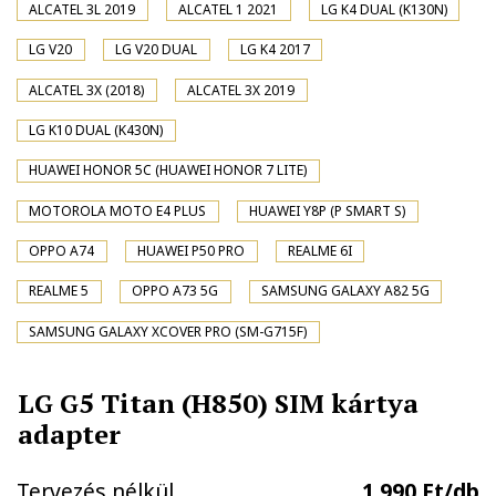
ALCATEL 3L 2019
ALCATEL 1 2021
LG K4 DUAL (K130N)
LG V20
LG V20 DUAL
LG K4 2017
ALCATEL 3X (2018)
ALCATEL 3X 2019
LG K10 DUAL (K430N)
HUAWEI HONOR 5C (HUAWEI HONOR 7 LITE)
MOTOROLA MOTO E4 PLUS
HUAWEI Y8P (P SMART S)
OPPO A74
HUAWEI P50 PRO
REALME 6I
REALME 5
OPPO A73 5G
SAMSUNG GALAXY A82 5G
SAMSUNG GALAXY XCOVER PRO (SM-G715F)
LG G5 Titan (H850) SIM kártya
adapter
Tervezés nélkül
1.990 Ft/db