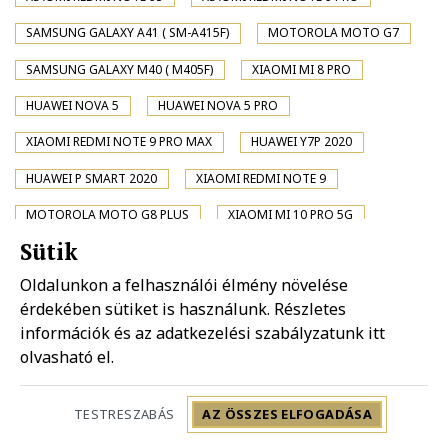
SAMSUNG GALAXY A41 ( SM-A415F)
MOTOROLA MOTO G7
SAMSUNG GALAXY M40 ( M405F)
XIAOMI MI 8 PRO
HUAWEI NOVA 5
HUAWEI NOVA 5 PRO
XIAOMI REDMI NOTE 9 PRO MAX
HUAWEI Y7P 2020
HUAWEI P SMART 2020
XIAOMI REDMI NOTE 9
MOTOROLA MOTO G8 PLUS
XIAOMI MI 10 PRO 5G
Sütik
XIAOMI MI 10 5G
SONY XPERIA XA2 PLUS
Oldalunkon a felhasználói élmény növelése
XIAOMI POCO X2
SAMSUNG GALAXY A01 ( SM-A015F)
érdekében sütiket is használunk. Részletes
SAMSUNG GALAXY A31 ( SM-A315F)
XIAOMI REDMI K20 PRO
információk és az adatkezelési szabályzatunk
itt
olvasható el.
XIAOMI REDMI K20 PRO PREMIUM
MOTOROLA MOTO G8 PLAY
HUAWEI NOVA 4
TESTRESZABÁS
AZ ÖSSZES ELFOGADÁSA
LG K30 (2019)
SONY XPERIA 1 II