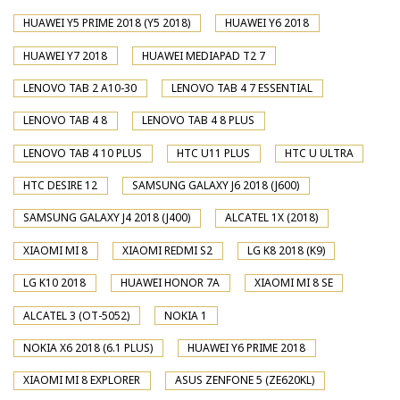
HUAWEI Y5 PRIME 2018 (Y5 2018)
HUAWEI Y6 2018
HUAWEI Y7 2018
HUAWEI MEDIAPAD T2 7
LENOVO TAB 2 A10-30
LENOVO TAB 4 7 ESSENTIAL
LENOVO TAB 4 8
LENOVO TAB 4 8 PLUS
LENOVO TAB 4 10 PLUS
HTC U11 PLUS
HTC U ULTRA
HTC DESIRE 12
SAMSUNG GALAXY J6 2018 (J600)
SAMSUNG GALAXY J4 2018 (J400)
ALCATEL 1X (2018)
XIAOMI MI 8
XIAOMI REDMI S2
LG K8 2018 (K9)
LG K10 2018
HUAWEI HONOR 7A
XIAOMI MI 8 SE
ALCATEL 3 (OT-5052)
NOKIA 1
NOKIA X6 2018 (6.1 PLUS)
HUAWEI Y6 PRIME 2018
XIAOMI MI 8 EXPLORER
ASUS ZENFONE 5 (ZE620KL)