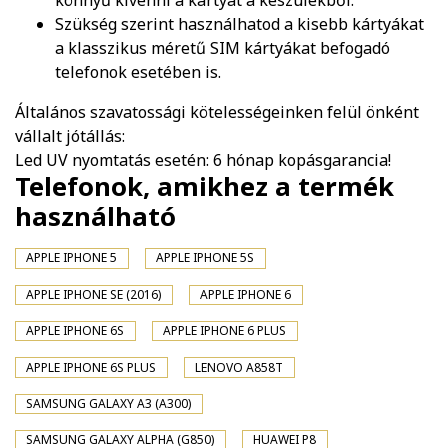
könnyű kivenni a kártyát a készülékből.
Szükség szerint használhatod a kisebb kártyákat
a klasszikus méretű SIM kártyákat befogadó
telefonok esetében is.
Általános szavatossági kötelességeinken felül önként
vállalt jótállás:
Led UV nyomtatás esetén: 6 hónap kopásgarancia!
Telefonok, amikhez a termék
használható
APPLE IPHONE 5
APPLE IPHONE 5S
APPLE IPHONE SE (2016)
APPLE IPHONE 6
APPLE IPHONE 6S
APPLE IPHONE 6 PLUS
APPLE IPHONE 6S PLUS
LENOVO A858T
SAMSUNG GALAXY A3 (A300)
SAMSUNG GALAXY ALPHA (G850)
HUAWEI P8