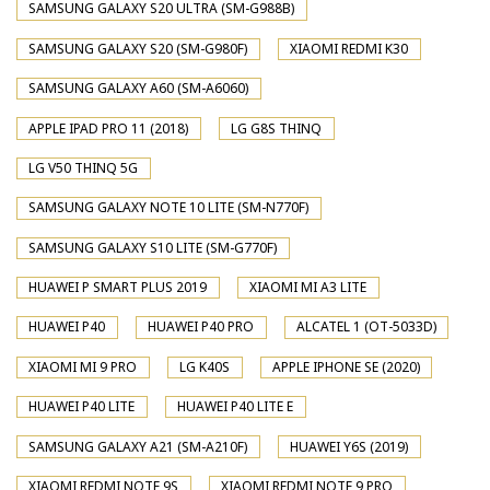
SAMSUNG GALAXY S20 ULTRA (SM-G988B)
SAMSUNG GALAXY S20 (SM-G980F)
XIAOMI REDMI K30
SAMSUNG GALAXY A60 (SM-A6060)
APPLE IPAD PRO 11 (2018)
LG G8S THINQ
LG V50 THINQ 5G
SAMSUNG GALAXY NOTE 10 LITE (SM-N770F)
SAMSUNG GALAXY S10 LITE (SM-G770F)
HUAWEI P SMART PLUS 2019
XIAOMI MI A3 LITE
HUAWEI P40
HUAWEI P40 PRO
ALCATEL 1 (OT-5033D)
XIAOMI MI 9 PRO
LG K40S
APPLE IPHONE SE (2020)
HUAWEI P40 LITE
HUAWEI P40 LITE E
SAMSUNG GALAXY A21 (SM-A210F)
HUAWEI Y6S (2019)
XIAOMI REDMI NOTE 9S
XIAOMI REDMI NOTE 9 PRO