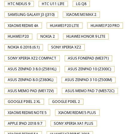
HTC NEXUS 9
HTC U11 LIFE
LG Q8
SAMSUNG GALAXY J3 (J310)
XIAOMI MI MAX 2
XIAOMI REDMI 4A
HUAWEI P20 LITE
HUAWEI P20 PRO
HUAWEI P20
NOKIA 2
HUAWEI HONOR 9 LITE
NOKIA 6 2018 (6.1)
SONY XPERIA XZ2
SONY XPERIA XZ2 COMPACT
ASUS FONEPAD (ME371)
ASUS ZENPAD 3 8.0 (Z581KL)
ASUS ZENPAD 10 (Z300C)
ASUS ZENPAD 8.0 (Z380KL)
ASUS ZENPAD 3 10 (Z500M)
ASUS MEMO PAD (ME172V)
ASUS MEMO PAD 7 (ME572C)
GOOGLE PIXEL 2 XL
GOOGLE PIXEL 2
XIAOMI REDMI NOTE 5
XIAOMI REDMI 5 PLUS
APPLE IPAD 2018 9.7
SONY XPERIA XA1 PLUS