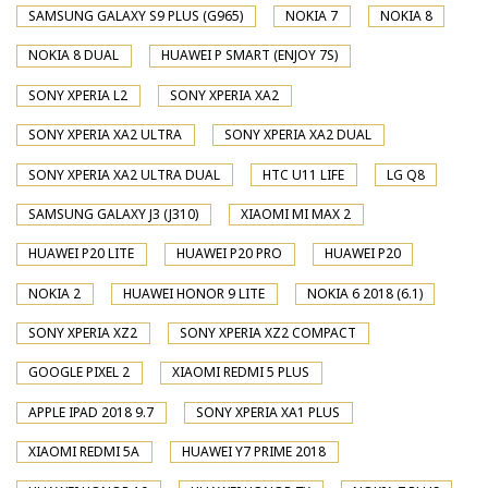
SAMSUNG GALAXY S9 PLUS (G965)
NOKIA 7
NOKIA 8
NOKIA 8 DUAL
HUAWEI P SMART (ENJOY 7S)
SONY XPERIA L2
SONY XPERIA XA2
SONY XPERIA XA2 ULTRA
SONY XPERIA XA2 DUAL
SONY XPERIA XA2 ULTRA DUAL
HTC U11 LIFE
LG Q8
SAMSUNG GALAXY J3 (J310)
XIAOMI MI MAX 2
HUAWEI P20 LITE
HUAWEI P20 PRO
HUAWEI P20
NOKIA 2
HUAWEI HONOR 9 LITE
NOKIA 6 2018 (6.1)
SONY XPERIA XZ2
SONY XPERIA XZ2 COMPACT
GOOGLE PIXEL 2
XIAOMI REDMI 5 PLUS
APPLE IPAD 2018 9.7
SONY XPERIA XA1 PLUS
XIAOMI REDMI 5A
HUAWEI Y7 PRIME 2018