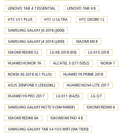
LENOVO TAB 4 7 ESSENTIAL
LENOVO TAB 4 8
HTC U11 PLUS
HTC U ULTRA
HTC DESIRE 12
SAMSUNG GALAXY J6 2018 (J600)
SAMSUNG GALAXY J4 2018 (J400)
XIAOMI MI 8
XIAOMI REDMI S2
LG K8 2018 (K9)
LG K10 2018
HUAWEI HONOR 7A
ALCATEL 3 (OT-5052)
NOKIA 1
NOKIA X6 2018 (6.1 PLUS)
HUAWEI Y6 PRIME 2018
ASUS ZENFONE 5 (ZE620KL)
HUAWEI NOVA LITE 2017
HUAWEI Y6 PRO 2017
LG K11 (K425)
LG Q7
SAMSUNG GALAXY NOTE 9 (SM-N960F)
XIAOMI REDMI 6
XIAOMI REDMI 6A
XIAOMI MI PAD 4 8
SAMSUNG GALAXY TAB S4 10.5 WIFI (SM-T830)