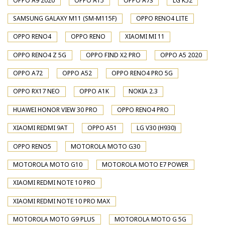
OPPO A9 2020
OPPO A15
OPPO A73
LG K52
SAMSUNG GALAXY M11 (SM-M115F)
OPPO RENO4 LITE
OPPO RENO4
OPPO RENO
XIAOMI MI 11
OPPO RENO4 Z 5G
OPPO FIND X2 PRO
OPPO A5 2020
OPPO A72
OPPO A52
OPPO RENO4 PRO 5G
OPPO RX17 NEO
OPPO A1K
NOKIA 2.3
HUAWEI HONOR VIEW 30 PRO
OPPO RENO4 PRO
XIAOMI REDMI 9AT
OPPO A51
LG V30 (H930)
OPPO RENO5
MOTOROLA MOTO G30
MOTOROLA MOTO G10
MOTOROLA MOTO E7 POWER
XIAOMI REDMI NOTE 10 PRO
XIAOMI REDMI NOTE 10 PRO MAX
MOTOROLA MOTO G9 PLUS
MOTOROLA MOTO G 5G