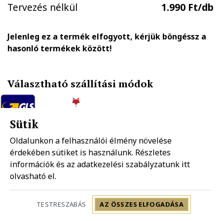
Tervezés nélkül
1.990 Ft/db
Jelenleg ez a termék elfogyott, kérjük böngéssz a
hasonló termékek között!
Választható szállítási módok
Sütik
GLS házhozszállítás
FOXPOST-Packeta group automatába
1.890 Ft
990 Ft
Oldalunkon a felhasználói élmény növelése
érdekében sütiket is használunk. Részletes
információk és az adatkezelési szabályzatunk
itt
Mpl házhozszállítás
Mpl postapont
olvasható el.
1.990 Ft
1.490 Ft
Szállítás: 2-5 munkanap
TESTRESZABÁS
AZ ÖSSZES ELFOGADÁSA