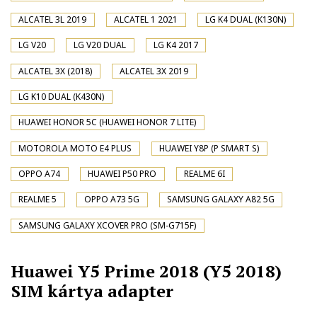
ALCATEL 3L 2019
ALCATEL 1 2021
LG K4 DUAL (K130N)
LG V20
LG V20 DUAL
LG K4 2017
ALCATEL 3X (2018)
ALCATEL 3X 2019
LG K10 DUAL (K430N)
HUAWEI HONOR 5C (HUAWEI HONOR 7 LITE)
MOTOROLA MOTO E4 PLUS
HUAWEI Y8P (P SMART S)
OPPO A74
HUAWEI P50 PRO
REALME 6I
REALME 5
OPPO A73 5G
SAMSUNG GALAXY A82 5G
SAMSUNG GALAXY XCOVER PRO (SM-G715F)
Huawei Y5 Prime 2018 (Y5 2018)
SIM kártya adapter