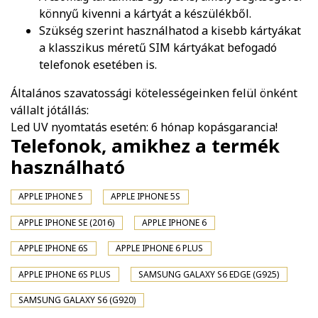
könnyű kivenni a kártyát a készülékből.
Szükség szerint használhatod a kisebb kártyákat
a klasszikus méretű SIM kártyákat befogadó
telefonok esetében is.
Általános szavatossági kötelességeinken felül önként
vállalt jótállás:
Led UV nyomtatás esetén: 6 hónap kopásgarancia!
Telefonok, amikhez a termék
használható
APPLE IPHONE 5
APPLE IPHONE 5S
APPLE IPHONE SE (2016)
APPLE IPHONE 6
APPLE IPHONE 6S
APPLE IPHONE 6 PLUS
APPLE IPHONE 6S PLUS
SAMSUNG GALAXY S6 EDGE (G925)
SAMSUNG GALAXY S6 (G920)