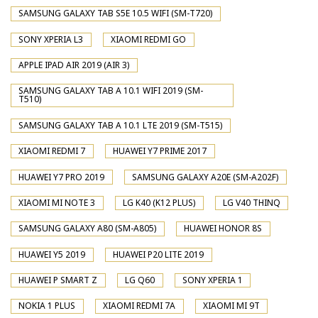
SAMSUNG GALAXY TAB S5E 10.5 WIFI (SM-T720)
SONY XPERIA L3
XIAOMI REDMI GO
APPLE IPAD AIR 2019 (AIR 3)
SAMSUNG GALAXY TAB A 10.1 WIFI 2019 (SM-
T510)
SAMSUNG GALAXY TAB A 10.1 LTE 2019 (SM-T515)
XIAOMI REDMI 7
HUAWEI Y7 PRIME 2017
HUAWEI Y7 PRO 2019
SAMSUNG GALAXY A20E (SM-A202F)
XIAOMI MI NOTE 3
LG K40 (K12 PLUS)
LG V40 THINQ
SAMSUNG GALAXY A80 (SM-A805)
HUAWEI HONOR 8S
HUAWEI Y5 2019
HUAWEI P20 LITE 2019
HUAWEI P SMART Z
LG Q60
SONY XPERIA 1
NOKIA 1 PLUS
XIAOMI REDMI 7A
XIAOMI MI 9T