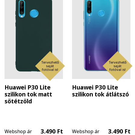
Tervezhető
Tervezhető
saját
saját
fotóval is!
fotóval is!
Huawei P30 Lite
Huawei P30 Lite
szilikon tok matt
szilikon tok átlátszó
sötétzöld
3.490 Ft
3.490 Ft
Webshop ár
Webshop ár