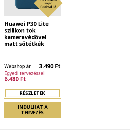
saját
fotóval is!
Huawei P30 Lite
szilikon tok
kameravédővel
matt sötétkék
3.490 Ft
Webshop ár
Egyedi tervezéssel
6.480 Ft
RÉSZLETEK
INDULHAT A
TERVEZÉS