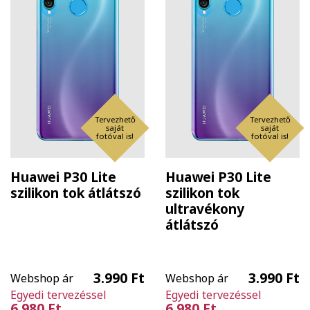
Tervezhető
Tervezhető
saját
saját
fotóval is!
fotóval is!
Huawei P30 Lite
Huawei P30 Lite
szilikon tok átlátszó
szilikon tok
ultravékony
átlátszó
3.990 Ft
3.990 Ft
Webshop ár
Webshop ár
Egyedi tervezéssel
Egyedi tervezéssel
6.980 Ft
6.980 Ft