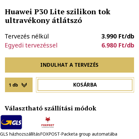
Huawei P30 Lite szilikon tok
ultravékony átlátszó
Tervezés nélkül
3.990 Ft/db
Egyedi tervezéssel
6.980 Ft/db
INDULHAT A TERVEZÉS
KOSÁRBA
1 db
Választható szállítási módok
GLS házhozszállítás
FOXPOST-Packeta group automatába