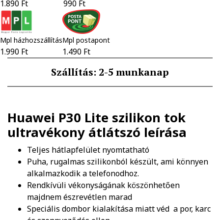
1.890 Ft
990 Ft
Mpl házhozszállítás
Mpl postapont
1.990 Ft
1.490 Ft
Szállítás: 2-5 munkanap
Huawei P30 Lite szilikon tok
ultravékony átlátszó
leírása
Teljes hátlapfelület nyomtatható
Puha, rugalmas szilikonból készült, ami könnyen
alkalmazkodik a telefonodhoz.
Rendkívüli vékonyságának köszönhetően
majdnem észrevétlen marad
Speciális dombor kialakítása miatt véd a por, karc