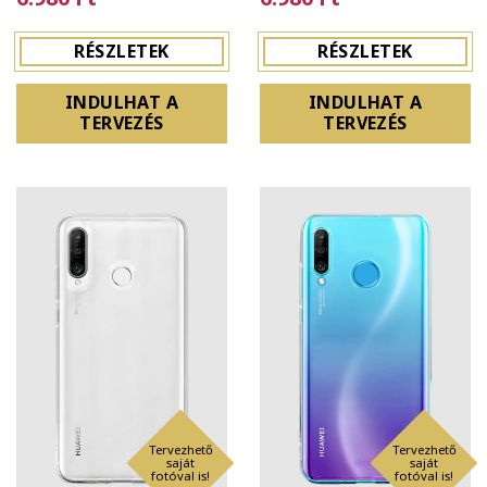
RÉSZLETEK
RÉSZLETEK
INDULHAT A
INDULHAT A
TERVEZÉS
TERVEZÉS
Tervezhető
Tervezhető
saját
saját
fotóval is!
fotóval is!