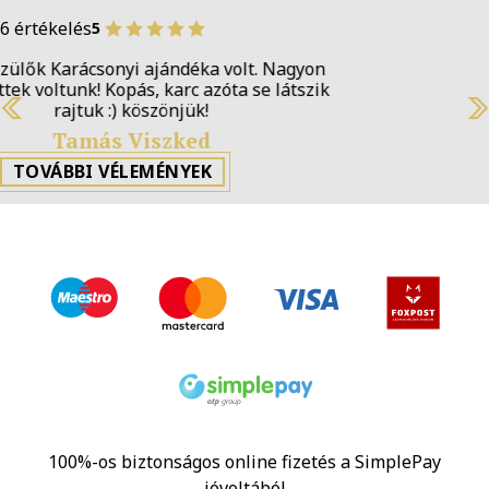
6 értékelés
5
Brutál jó lett. Köszönöm!
(H)
Previous
Next
Bence Kalmár
TOVÁBBI VÉLEMÉNYEK
100%-os biztonságos online fizetés a SimplePay
jóvoltából