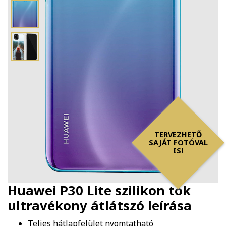
TERVEZHETŐ
SAJÁT FOTÓVAL
IS!
Huawei P30 Lite szilikon tok
ultravékony átlátszó
leírása
Teljes hátlapfelület nyomtatható