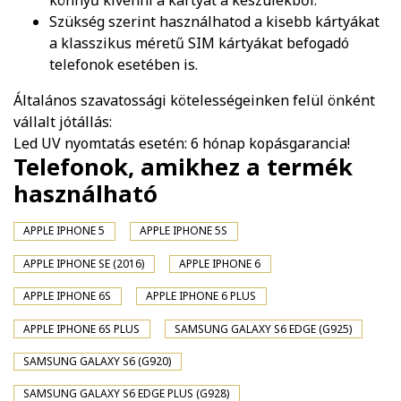
könnyű kivenni a kártyát a készülékből.
Szükség szerint használhatod a kisebb kártyákat
a klasszikus méretű SIM kártyákat befogadó
telefonok esetében is.
Általános szavatossági kötelességeinken felül önként
vállalt jótállás:
Led UV nyomtatás esetén: 6 hónap kopásgarancia!
Telefonok, amikhez a termék
használható
APPLE IPHONE 5
APPLE IPHONE 5S
APPLE IPHONE SE (2016)
APPLE IPHONE 6
APPLE IPHONE 6S
APPLE IPHONE 6 PLUS
APPLE IPHONE 6S PLUS
SAMSUNG GALAXY S6 EDGE (G925)
SAMSUNG GALAXY S6 (G920)
SAMSUNG GALAXY S6 EDGE PLUS (G928)