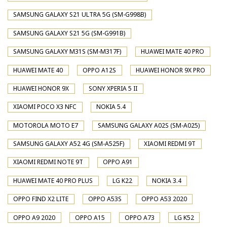
SAMSUNG GALAXY S21 ULTRA 5G (SM-G998B)
SAMSUNG GALAXY S21 5G (SM-G991B)
SAMSUNG GALAXY M31S (SM-M317F)
HUAWEI MATE 40 PRO
HUAWEI MATE 40
OPPO A12S
HUAWEI HONOR 9X PRO
HUAWEI HONOR 9X
SONY XPERIA 5 II
XIAOMI POCO X3 NFC
NOKIA 5.4
MOTOROLA MOTO E7
SAMSUNG GALAXY A02S (SM-A025)
SAMSUNG GALAXY A52 4G (SM-A525F)
XIAOMI REDMI 9T
XIAOMI REDMI NOTE 9T
OPPO A91
HUAWEI MATE 40 PRO PLUS
LG K22
NOKIA 3.4
OPPO FIND X2 LITE
OPPO A53S
OPPO A53 2020
OPPO A9 2020
OPPO A15
OPPO A73
LG K52