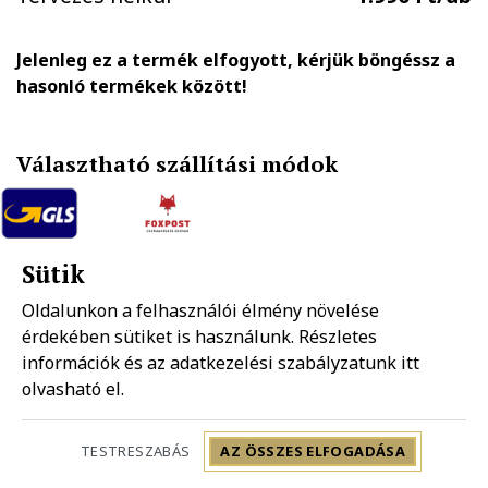
Jelenleg ez a termék elfogyott, kérjük böngéssz a
hasonló termékek között!
Választható szállítási módok
GLS házhozszállítás
FOXPOST-Packeta group automatába
Sütik
1.890 Ft
990 Ft
Oldalunkon a felhasználói élmény növelése
érdekében sütiket is használunk. Részletes
Mpl házhozszállítás
információk és az adatkezelési szabályzatunk
Mpl postapont
itt
1.990 Ft
1.490 Ft
olvasható el.
Szállítás: 2-5 munkanap
TESTRESZABÁS
AZ ÖSSZES ELFOGADÁSA