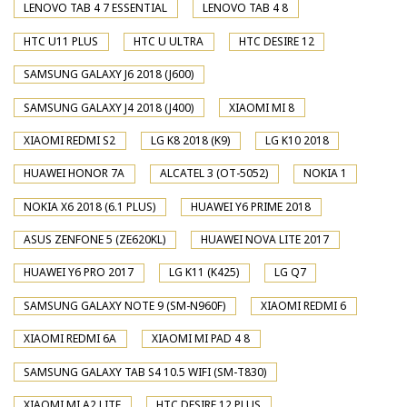
LENOVO TAB 4 7 ESSENTIAL
LENOVO TAB 4 8
HTC U11 PLUS
HTC U ULTRA
HTC DESIRE 12
SAMSUNG GALAXY J6 2018 (J600)
SAMSUNG GALAXY J4 2018 (J400)
XIAOMI MI 8
XIAOMI REDMI S2
LG K8 2018 (K9)
LG K10 2018
HUAWEI HONOR 7A
ALCATEL 3 (OT-5052)
NOKIA 1
NOKIA X6 2018 (6.1 PLUS)
HUAWEI Y6 PRIME 2018
ASUS ZENFONE 5 (ZE620KL)
HUAWEI NOVA LITE 2017
HUAWEI Y6 PRO 2017
LG K11 (K425)
LG Q7
SAMSUNG GALAXY NOTE 9 (SM-N960F)
XIAOMI REDMI 6
XIAOMI REDMI 6A
XIAOMI MI PAD 4 8
SAMSUNG GALAXY TAB S4 10.5 WIFI (SM-T830)
XIAOMI MI A2 LITE
HTC DESIRE 12 PLUS