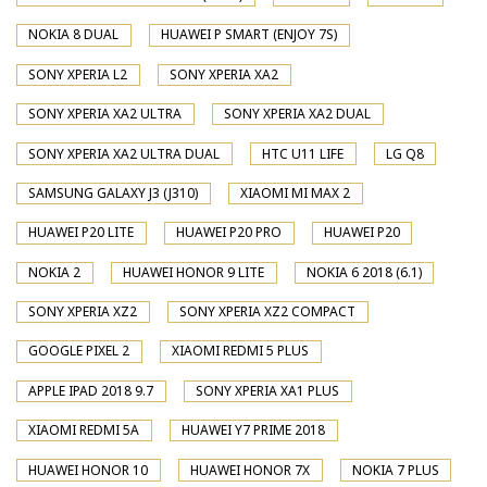
NOKIA 8 DUAL
HUAWEI P SMART (ENJOY 7S)
SONY XPERIA L2
SONY XPERIA XA2
SONY XPERIA XA2 ULTRA
SONY XPERIA XA2 DUAL
SONY XPERIA XA2 ULTRA DUAL
HTC U11 LIFE
LG Q8
SAMSUNG GALAXY J3 (J310)
XIAOMI MI MAX 2
HUAWEI P20 LITE
HUAWEI P20 PRO
HUAWEI P20
NOKIA 2
HUAWEI HONOR 9 LITE
NOKIA 6 2018 (6.1)
SONY XPERIA XZ2
SONY XPERIA XZ2 COMPACT
GOOGLE PIXEL 2
XIAOMI REDMI 5 PLUS
APPLE IPAD 2018 9.7
SONY XPERIA XA1 PLUS
XIAOMI REDMI 5A
HUAWEI Y7 PRIME 2018
HUAWEI HONOR 10
HUAWEI HONOR 7X
NOKIA 7 PLUS