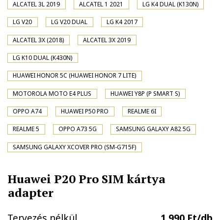
ALCATEL 3L 2019
ALCATEL 1 2021
LG K4 DUAL (K130N)
LG V20
LG V20 DUAL
LG K4 2017
ALCATEL 3X (2018)
ALCATEL 3X 2019
LG K10 DUAL (K430N)
HUAWEI HONOR 5C (HUAWEI HONOR 7 LITE)
MOTOROLA MOTO E4 PLUS
HUAWEI Y8P (P SMART S)
OPPO A74
HUAWEI P50 PRO
REALME 6I
REALME 5
OPPO A73 5G
SAMSUNG GALAXY A82 5G
SAMSUNG GALAXY XCOVER PRO (SM-G715F)
Huawei P20 Pro SIM kártya
adapter
Tervezés nélkül
1.990 Ft/db