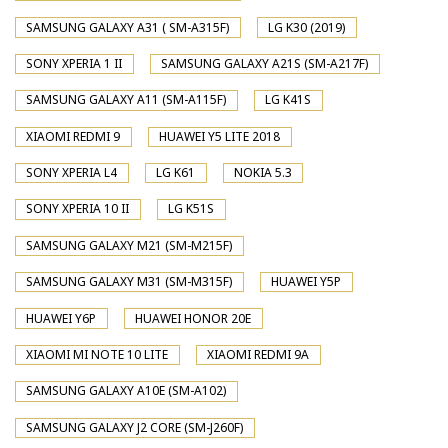
SAMSUNG GALAXY A31 ( SM-A315F)
LG K30 (2019)
SONY XPERIA 1 II
SAMSUNG GALAXY A21S (SM-A217F)
SAMSUNG GALAXY A11 (SM-A115F)
LG K41S
XIAOMI REDMI 9
HUAWEI Y5 LITE 2018
SONY XPERIA L4
LG K61
NOKIA 5.3
SONY XPERIA 10 II
LG K51S
SAMSUNG GALAXY M21 (SM-M215F)
SAMSUNG GALAXY M31 (SM-M315F)
HUAWEI Y5P
HUAWEI Y6P
HUAWEI HONOR 20E
XIAOMI MI NOTE 10 LITE
XIAOMI REDMI 9A
SAMSUNG GALAXY A10E (SM-A102)
SAMSUNG GALAXY J2 CORE (SM-J260F)