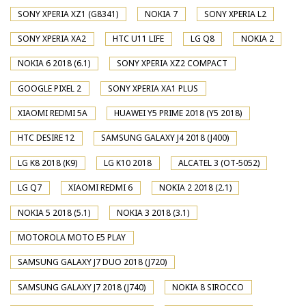
SONY XPERIA XZ1 (G8341)
NOKIA 7
SONY XPERIA L2
SONY XPERIA XA2
HTC U11 LIFE
LG Q8
NOKIA 2
NOKIA 6 2018 (6.1)
SONY XPERIA XZ2 COMPACT
GOOGLE PIXEL 2
SONY XPERIA XA1 PLUS
XIAOMI REDMI 5A
HUAWEI Y5 PRIME 2018 (Y5 2018)
HTC DESIRE 12
SAMSUNG GALAXY J4 2018 (J400)
LG K8 2018 (K9)
LG K10 2018
ALCATEL 3 (OT-5052)
LG Q7
XIAOMI REDMI 6
NOKIA 2 2018 (2.1)
NOKIA 5 2018 (5.1)
NOKIA 3 2018 (3.1)
MOTOROLA MOTO E5 PLAY
SAMSUNG GALAXY J7 DUO 2018 (J720)
SAMSUNG GALAXY J7 2018 (J740)
NOKIA 8 SIROCCO