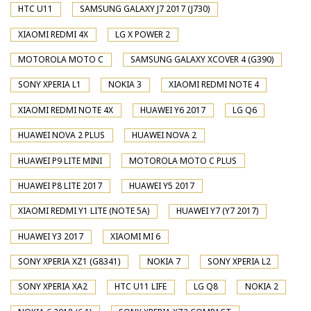
HTC U11
SAMSUNG GALAXY J7 2017 (J730)
XIAOMI REDMI 4X
LG X POWER 2
MOTOROLA MOTO C
SAMSUNG GALAXY XCOVER 4 (G390)
SONY XPERIA L1
NOKIA 3
XIAOMI REDMI NOTE 4
XIAOMI REDMI NOTE 4X
HUAWEI Y6 2017
LG Q6
HUAWEI NOVA 2 PLUS
HUAWEI NOVA 2
HUAWEI P9 LITE MINI
MOTOROLA MOTO C PLUS
HUAWEI P8 LITE 2017
HUAWEI Y5 2017
XIAOMI REDMI Y1 LITE (NOTE 5A)
HUAWEI Y7 (Y7 2017)
HUAWEI Y3 2017
XIAOMI MI 6
SONY XPERIA XZ1 (G8341)
NOKIA 7
SONY XPERIA L2
SONY XPERIA XA2
HTC U11 LIFE
LG Q8
NOKIA 2