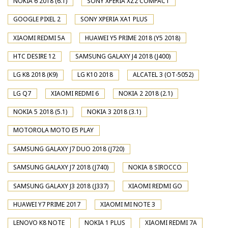
NOKIA 6 2018 (6.1)
SONY XPERIA XZ2 COMPACT
GOOGLE PIXEL 2
SONY XPERIA XA1 PLUS
XIAOMI REDMI 5A
HUAWEI Y5 PRIME 2018 (Y5 2018)
HTC DESIRE 12
SAMSUNG GALAXY J4 2018 (J400)
LG K8 2018 (K9)
LG K10 2018
ALCATEL 3 (OT-5052)
LG Q7
XIAOMI REDMI 6
NOKIA 2 2018 (2.1)
NOKIA 5 2018 (5.1)
NOKIA 3 2018 (3.1)
MOTOROLA MOTO E5 PLAY
SAMSUNG GALAXY J7 DUO 2018 (J720)
SAMSUNG GALAXY J7 2018 (J740)
NOKIA 8 SIROCCO
SAMSUNG GALAXY J3 2018 (J337)
XIAOMI REDMI GO
HUAWEI Y7 PRIME 2017
XIAOMI MI NOTE 3
LENOVO K8 NOTE
NOKIA 1 PLUS
XIAOMI REDMI 7A