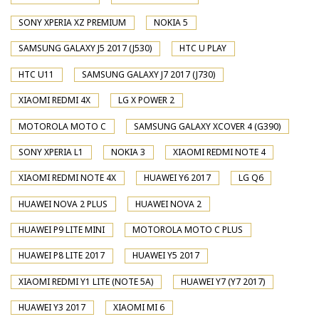
SONY XPERIA XZ PREMIUM
NOKIA 5
SAMSUNG GALAXY J5 2017 (J530)
HTC U PLAY
HTC U11
SAMSUNG GALAXY J7 2017 (J730)
XIAOMI REDMI 4X
LG X POWER 2
MOTOROLA MOTO C
SAMSUNG GALAXY XCOVER 4 (G390)
SONY XPERIA L1
NOKIA 3
XIAOMI REDMI NOTE 4
XIAOMI REDMI NOTE 4X
HUAWEI Y6 2017
LG Q6
HUAWEI NOVA 2 PLUS
HUAWEI NOVA 2
HUAWEI P9 LITE MINI
MOTOROLA MOTO C PLUS
HUAWEI P8 LITE 2017
HUAWEI Y5 2017
XIAOMI REDMI Y1 LITE (NOTE 5A)
HUAWEI Y7 (Y7 2017)
HUAWEI Y3 2017
XIAOMI MI 6