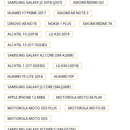
SAMSUNG GALAXY J3 2018 (J337)
XIAOMI REDMI GO
HUAWEI Y7 PRIME 2017
XIAOMI MI NOTE 3
LENOVO K8 NOTE
NOKIA 1 PLUS
XIAOMI REDMI 7A
ALCATEL 1X (2019)
LG K20 2019
ALCATEL 1S (OT-5024D)
SAMSUNG GALAXY A2 CORE (SM-A260F)
ALCATEL 1 (OT-5033D)
LG K30 (2019)
HUAWEI Y5 LITE 2018
HUAWEI Y5P
SAMSUNG GALAXY J2 CORE (SM-J260F)
APPLE IPHONE 12 MINI
MOTOROLA MOTO E6 PLAY
MOTOROLA MOTO G5S PLUS
MOTOROLA MOTO E6
MOTOROLA MOTO G5S
SAMSUNG GALAXY XCOVER 5 (SM-G525F)