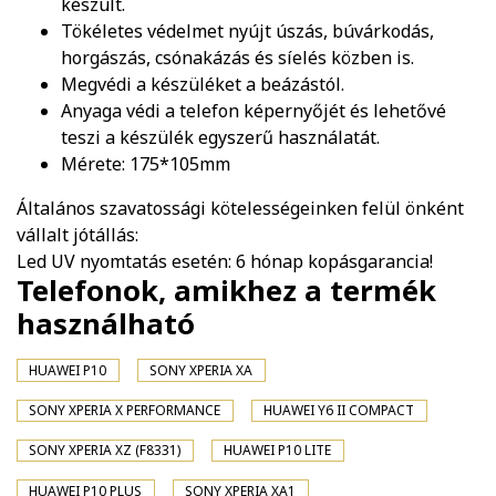
készült.
Tökéletes védelmet nyújt úszás, búvárkodás,
horgászás, csónakázás és síelés közben is.
Megvédi a készüléket a beázástól.
Anyaga védi a telefon képernyőjét és lehetővé
teszi a készülék egyszerű használatát.
Mérete: 175*105mm
Általános szavatossági kötelességeinken felül önként
vállalt jótállás:
Led UV nyomtatás esetén: 6 hónap kopásgarancia!
Telefonok, amikhez a termék
használható
HUAWEI P10
SONY XPERIA XA
SONY XPERIA X PERFORMANCE
HUAWEI Y6 II COMPACT
SONY XPERIA XZ (F8331)
HUAWEI P10 LITE
HUAWEI P10 PLUS
SONY XPERIA XA1