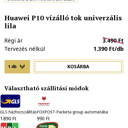
Huawei P10 vízálló tok univerzális
lila
Régi ár
3.490 Ft
Tervezés nélkül
1.390 Ft/db
KOSÁRBA
1 db
Választható szállítási módok
GLS házhozszállítás
FOXPOST-Packeta group automatába
1.890 Ft
990 Ft