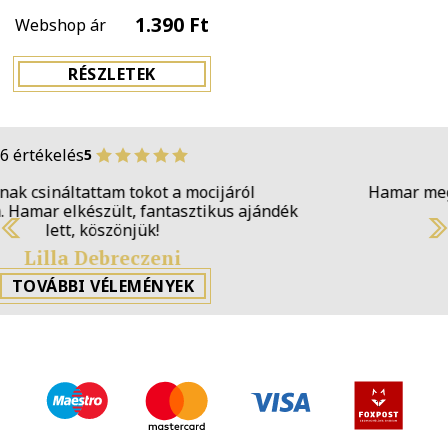
1.390 Ft
Webshop ár
RÉSZLETEK
6 értékelés
5
Hamar megkaptam a KING tokomat, köszönöm a
munkátokat!
Previous
N
Szabolcs Fehér
TOVÁBBI VÉLEMÉNYEK