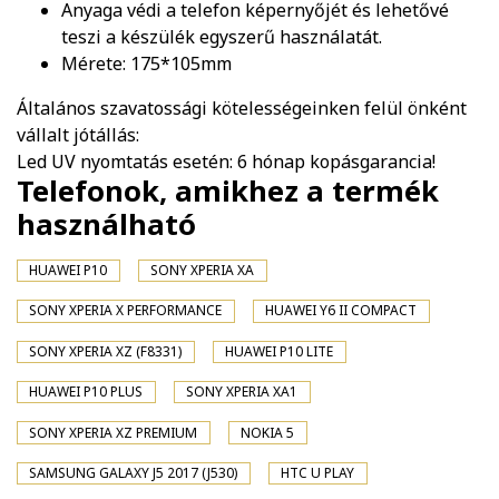
Anyaga védi a telefon képernyőjét és lehetővé
teszi a készülék egyszerű használatát.
Mérete: 175*105mm
Általános szavatossági kötelességeinken felül önként
vállalt jótállás:
Led UV nyomtatás esetén: 6 hónap kopásgarancia!
Telefonok, amikhez a termék
használható
HUAWEI P10
SONY XPERIA XA
SONY XPERIA X PERFORMANCE
HUAWEI Y6 II COMPACT
SONY XPERIA XZ (F8331)
HUAWEI P10 LITE
HUAWEI P10 PLUS
SONY XPERIA XA1
SONY XPERIA XZ PREMIUM
NOKIA 5
SAMSUNG GALAXY J5 2017 (J530)
HTC U PLAY