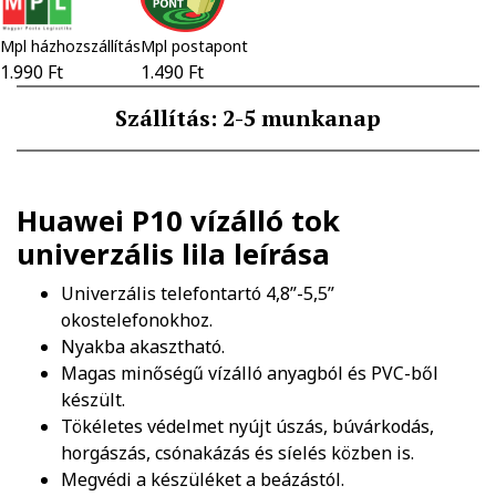
Mpl házhozszállítás
Mpl postapont
1.990 Ft
1.490 Ft
Szállítás: 2-5 munkanap
Huawei P10 vízálló tok
univerzális lila
leírása
Univerzális telefontartó 4,8”-5,5”
okostelefonokhoz.
Nyakba akasztható.
Magas minőségű vízálló anyagból és PVC-ből
készült.
Tökéletes védelmet nyújt úszás, búvárkodás,
horgászás, csónakázás és síelés közben is.
Megvédi a készüléket a beázástól.