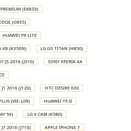
 PREMIUM (E6853)
EDGE (G935)
HUAWEI P9 LITE
G K8 (K350N)
LG G5 TITAN (H850)
 J5 2016 (J510)
SONY XPERIA XA
CE
1 2016 (J120)
HTC DESIRE 630
LUS (VIE-L09)
HUAWEI Y5 II
AY 5X)
LG X CAM (K580)
7 2016 (J710)
APPLE IPHONE 7