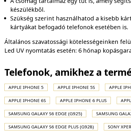
A csomag tartalmaz egy tűt is, amely segít
készülékből.
Szükség szerint használhatod a kisebb kár
kártyákat befogadó telefonok esetében is.
Általános szavatossági kötelességeinken felül 
Led UV nyomtatás esetén: 6 hónap kopásgara
Telefonok, amikhez a term
APPLE IPHONE 5
APPLE IPHONE 5S
APPLE IPH
APPLE IPHONE 6S
APPLE IPHONE 6 PLUS
APPL
SAMSUNG GALAXY S6 EDGE (G925)
SAMSUNG GALAX
SAMSUNG GALAXY S6 EDGE PLUS (G928)
SONY XPER