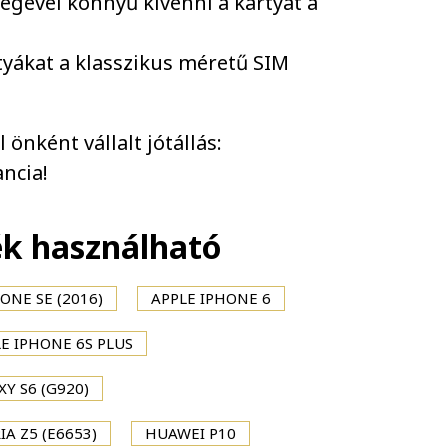
ségével könnyű kivenni a kártyát a
tyákat a klasszikus méretű SIM
önként vállalt jótállás:
ncia!
ék használható
ONE SE (2016)
APPLE IPHONE 6
E IPHONE 6S PLUS
Y S6 (G920)
IA Z5 (E6653)
HUAWEI P10