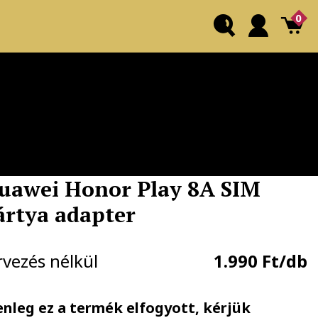
0
uawei Honor Play 8A SIM
ártya adapter
rvezés nélkül
1.990 Ft/db
enleg ez a termék elfogyott, kérjük