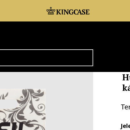
H
k
Te
Jel