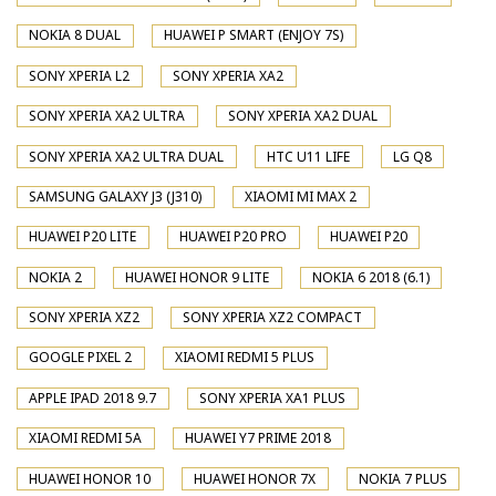
NOKIA 8 DUAL
HUAWEI P SMART (ENJOY 7S)
SONY XPERIA L2
SONY XPERIA XA2
SONY XPERIA XA2 ULTRA
SONY XPERIA XA2 DUAL
SONY XPERIA XA2 ULTRA DUAL
HTC U11 LIFE
LG Q8
SAMSUNG GALAXY J3 (J310)
XIAOMI MI MAX 2
HUAWEI P20 LITE
HUAWEI P20 PRO
HUAWEI P20
NOKIA 2
HUAWEI HONOR 9 LITE
NOKIA 6 2018 (6.1)
SONY XPERIA XZ2
SONY XPERIA XZ2 COMPACT
GOOGLE PIXEL 2
XIAOMI REDMI 5 PLUS
APPLE IPAD 2018 9.7
SONY XPERIA XA1 PLUS
XIAOMI REDMI 5A
HUAWEI Y7 PRIME 2018
HUAWEI HONOR 10
HUAWEI HONOR 7X
NOKIA 7 PLUS