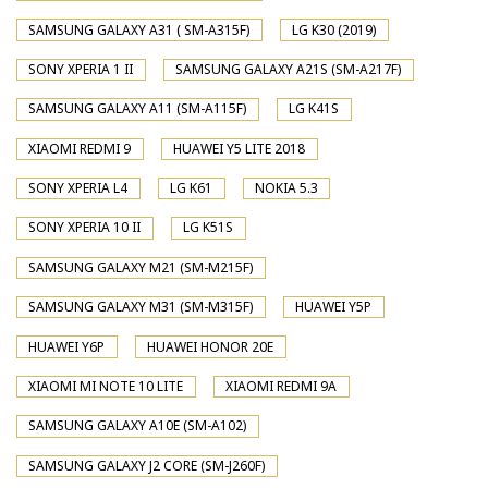
SAMSUNG GALAXY A31 ( SM-A315F)
LG K30 (2019)
SONY XPERIA 1 II
SAMSUNG GALAXY A21S (SM-A217F)
SAMSUNG GALAXY A11 (SM-A115F)
LG K41S
XIAOMI REDMI 9
HUAWEI Y5 LITE 2018
SONY XPERIA L4
LG K61
NOKIA 5.3
SONY XPERIA 10 II
LG K51S
SAMSUNG GALAXY M21 (SM-M215F)
SAMSUNG GALAXY M31 (SM-M315F)
HUAWEI Y5P
HUAWEI Y6P
HUAWEI HONOR 20E
XIAOMI MI NOTE 10 LITE
XIAOMI REDMI 9A
SAMSUNG GALAXY A10E (SM-A102)
SAMSUNG GALAXY J2 CORE (SM-J260F)