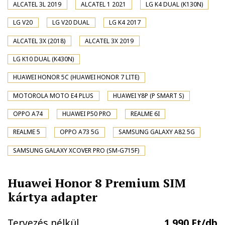
ALCATEL 3L 2019
ALCATEL 1 2021
LG K4 DUAL (K130N)
LG V20
LG V20 DUAL
LG K4 2017
ALCATEL 3X (2018)
ALCATEL 3X 2019
LG K10 DUAL (K430N)
HUAWEI HONOR 5C (HUAWEI HONOR 7 LITE)
MOTOROLA MOTO E4 PLUS
HUAWEI Y8P (P SMART S)
OPPO A74
HUAWEI P50 PRO
REALME 6I
REALME 5
OPPO A73 5G
SAMSUNG GALAXY A82 5G
SAMSUNG GALAXY XCOVER PRO (SM-G715F)
Huawei Honor 8 Premium SIM
kártya adapter
Tervezés nélkül
1.990 Ft/db