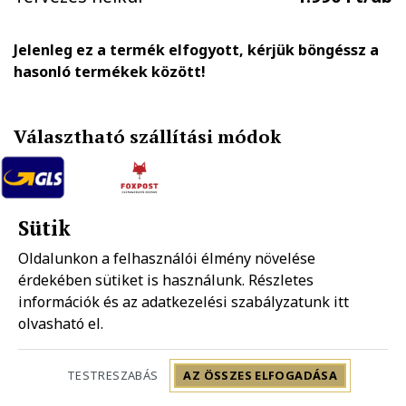
Jelenleg ez a termék elfogyott, kérjük böngéssz a
hasonló termékek között!
Választható szállítási módok
GLS házhozszállítás
FOXPOST-Packeta group automatába
Sütik
1.890 Ft
990 Ft
Oldalunkon a felhasználói élmény növelése
érdekében sütiket is használunk. Részletes
Mpl házhozszállítás
információk és az adatkezelési szabályzatunk
Mpl postapont
itt
1.990 Ft
1.490 Ft
olvasható el.
Szállítás: 2-5 munkanap
TESTRESZABÁS
AZ ÖSSZES ELFOGADÁSA