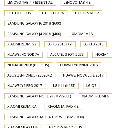
LENOVO TAB 4 7 ESSENTIAL
LENOVO TAB 4 8
HTC U11 PLUS
HTC U ULTRA
HTC DESIRE 12
SAMSUNG GALAXY J6 2018 (J600)
SAMSUNG GALAXY J4 2018 (J400)
XIAOMI MI 8
XIAOMI REDMI S2
LG K8 2018 (K9)
LG K10 2018
HUAWEI HONOR 7A
ALCATEL 3 (OT-5052)
NOKIA 1
NOKIA X6 2018 (6.1 PLUS)
HUAWEI Y6 PRIME 2018
ASUS ZENFONE 5 (ZE620KL)
HUAWEI NOVA LITE 2017
HUAWEI Y6 PRO 2017
LG K11 (K425)
LG Q7
SAMSUNG GALAXY NOTE 9 (SM-N960F)
XIAOMI REDMI 6
XIAOMI REDMI 6A
XIAOMI MI PAD 4 8
SAMSUNG GALAXY TAB S4 10.5 WIFI (SM-T830)
XIAOMI MI A2 LITE
HTC DESIRE 12 PLUS