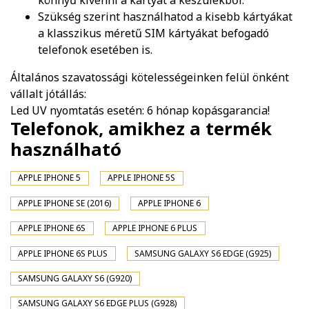
könnyű kivenni a kártyát a készülékből.
Szükség szerint használhatod a kisebb kártyákat
a klasszikus méretű SIM kártyákat befogadó
telefonok esetében is.
Általános szavatossági kötelességeinken felül önként
vállalt jótállás:
Led UV nyomtatás esetén: 6 hónap kopásgarancia!
Telefonok, amikhez a termék
használható
APPLE IPHONE 5
APPLE IPHONE 5S
APPLE IPHONE SE (2016)
APPLE IPHONE 6
APPLE IPHONE 6S
APPLE IPHONE 6 PLUS
APPLE IPHONE 6S PLUS
SAMSUNG GALAXY S6 EDGE (G925)
SAMSUNG GALAXY S6 (G920)
SAMSUNG GALAXY S6 EDGE PLUS (G928)