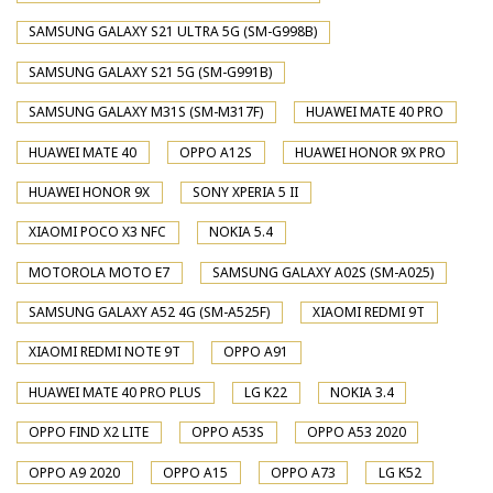
SAMSUNG GALAXY S21 ULTRA 5G (SM-G998B)
SAMSUNG GALAXY S21 5G (SM-G991B)
SAMSUNG GALAXY M31S (SM-M317F)
HUAWEI MATE 40 PRO
HUAWEI MATE 40
OPPO A12S
HUAWEI HONOR 9X PRO
HUAWEI HONOR 9X
SONY XPERIA 5 II
XIAOMI POCO X3 NFC
NOKIA 5.4
MOTOROLA MOTO E7
SAMSUNG GALAXY A02S (SM-A025)
SAMSUNG GALAXY A52 4G (SM-A525F)
XIAOMI REDMI 9T
XIAOMI REDMI NOTE 9T
OPPO A91
HUAWEI MATE 40 PRO PLUS
LG K22
NOKIA 3.4
OPPO FIND X2 LITE
OPPO A53S
OPPO A53 2020
OPPO A9 2020
OPPO A15
OPPO A73
LG K52