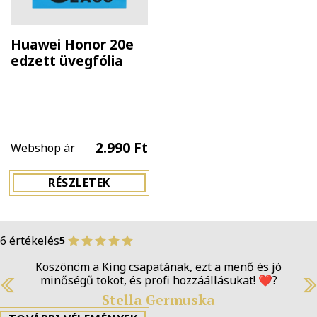
Huawei Honor 20e
edzett üvegfólia
2.990 Ft
Webshop ár
RÉSZLETEK
6 értékelés
5
Köszönöm a King csapatának, ezt a menő és jó
minőségű tokot, és profi hozzáállásukat! ❤️‍?
Previous
N
Stella Germuska