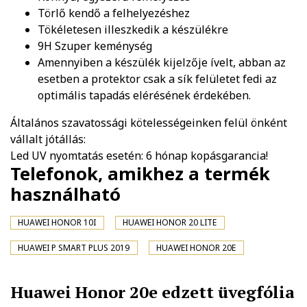
Törlő kendő a felhelyezéshez
Tökéletesen illeszkedik a készülékre
9H Szuper keménység
Amennyiben a készülék kijelzője ívelt, abban az
esetben a protektor csak a sík felületet fedi az
optimális tapadás elérésének érdekében.
Általános szavatossági kötelességeinken felül önként
vállalt jótállás:
Led UV nyomtatás esetén: 6 hónap kopásgarancia!
Telefonok, amikhez a termék
használható
HUAWEI HONOR 10I
HUAWEI HONOR 20 LITE
HUAWEI P SMART PLUS 2019
HUAWEI HONOR 20E
Huawei Honor 20e edzett üvegfólia