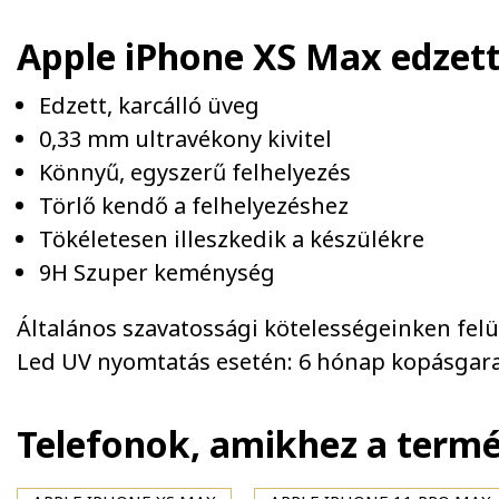
Apple iPhone XS Max edzett
Edzett, karcálló üveg
0,33 mm ultravékony kivitel
Könnyű, egyszerű felhelyezés
Törlő kendő a felhelyezéshez
Tökéletesen illeszkedik a készülékre
9H Szuper keménység
Általános szavatossági kötelességeinken felül 
Led UV nyomtatás esetén: 6 hónap kopásgara
Telefonok, amikhez a term