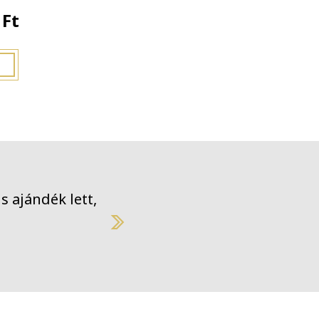
 Ft
ztikus ajándék lett, köszönjük!
Next