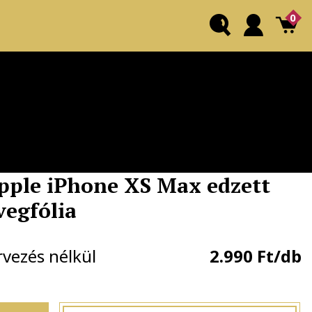
0
pple iPhone XS Max edzett
vegfólia
rvezés nélkül
2.990 Ft/db