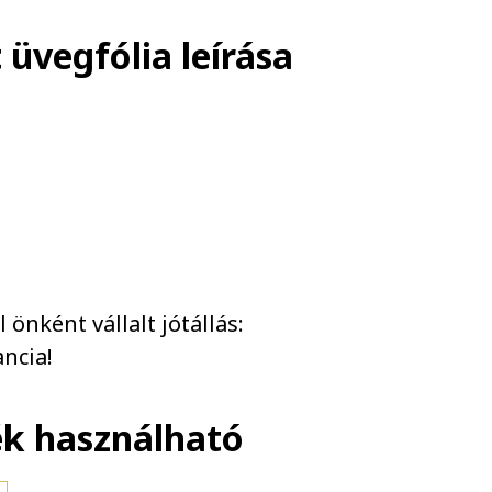
 üvegfólia
leírása
önként vállalt jótállás:
ncia!
ék használható