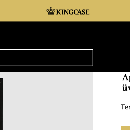
A
ü
Te