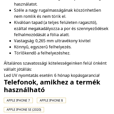
használatot.
Széle a nagy rugalmasságának köszönhetően
nem romlik és nem törik el.
Kiválóan tapad (a teljes felületen ragasztó),
ezáltal megakadályozza a por és szennyeződések
felhalmozódását a fólia alatt.
Vastagság: 0,265 mm ultravékony kivitel
Könnyű, egyszerű felhelyezés.
Törlőkendő a felhelyezéshez.
Általános szavatossági kötelességeinken felül önként
vállalt jótállás:
Led UV nyomtatás esetén: 6 hónap kopásgarancia!
Telefonok, amikhez a termék
használható
APPLE IPHONE 7
APPLE IPHONE 8
APPLE IPHONE SE (2020)