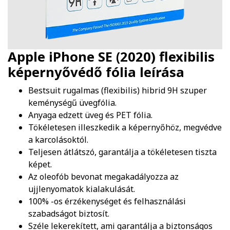
Apple iPhone SE (2020) flexibilis
képernyővédő fólia
leírása
Bestsuit rugalmas (flexibilis) hibrid 9H szuper
keménységű üvegfólia.
Anyaga edzett üveg és PET fólia.
Tökéletesen illeszkedik a képernyőhöz, megvédve
a karcolásoktól.
Teljesen átlátszó, garantálja a tökéletesen tiszta
képet.
Az oleofób bevonat megakadályozza az
ujjlenyomatok kialakulását.
100% -os érzékenységet és felhasználási
szabadságot biztosít.
Széle lekerekített, ami garantálja a biztonságos