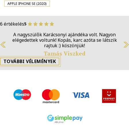
APPLE IPHONE SE (2020)
6 értékelés
5
A nagyszülők Karácsonyi ajándéka volt. Nagyon
elégedettek voltunk! Kopás, karc azóta se látszik
rajtuk :) köszönjük!
Previous
N
Tamás Viszked
TOVÁBBI VÉLEMÉNYEK