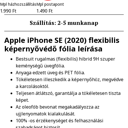
Mpl házhozszállítás
Mpl postapont
1.990 Ft
1.490 Ft
Szállítás: 2-5 munkanap
Apple iPhone SE (2020) flexibilis
képernyővédő fólia
leírása
Bestsuit rugalmas (flexibilis) hibrid 9H szuper
keménységű üvegfólia.
Anyaga edzett üveg és PET fólia.
Tökéletesen illeszkedik a képernyőhöz, megvédve
a karcolásoktól.
Teljesen átlátszó, garantálja a tökéletesen tiszta
képet.
Az oleofób bevonat megakadályozza az
ujjlenyomatok kialakulását.
100% -os érzékenységet és felhasználási
szabadságot biztosít.