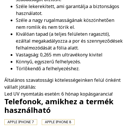
Széle lekerekített, ami garantálja a biztonságos
használatot.
Széle a nagy rugalmasságának köszönhetően
nem romlik és nem törik el.
Kiválóan tapad (a teljes felületen ragasztó),
ezáltal megakadályozza a por és szennyeződések
felhalmozódását a fólia alatt.
Vastagság: 0,265 mm ultravékony kivitel
Könnyű, egyszerű felhelyezés.
Törlőkendő a felhelyezéshez.
Általános szavatossági kötelességeinken felül önként
vállalt jótállás:
Led UV nyomtatás esetén: 6 hónap kopásgarancia!
Telefonok, amikhez a termék
használható
APPLE IPHONE 7
APPLE IPHONE 8