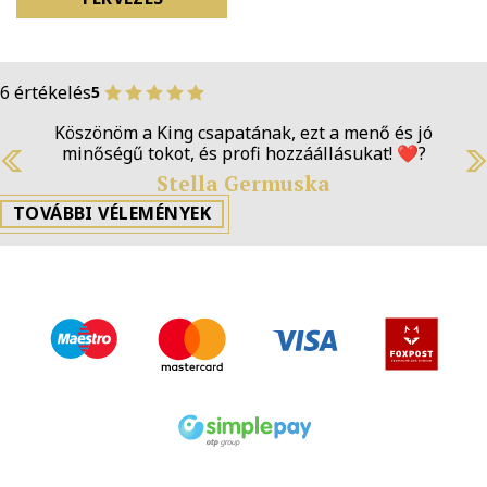
6 értékelés
5
Köszönöm a King csapatának, ezt a menő és jó
minőségű tokot, és profi hozzáállásukat! ❤️‍?
Stella Germuska
Previous
N
TOVÁBBI VÉLEMÉNYEK