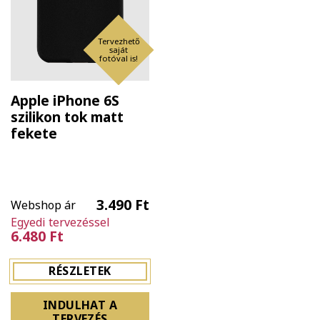
Tervezhető
saját
fotóval is!
Apple iPhone 6S
szilikon tok matt
fekete
3.490 Ft
Webshop ár
Egyedi tervezéssel
6.480 Ft
RÉSZLETEK
INDULHAT A
TERVEZÉS