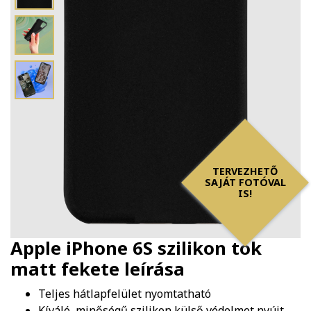
TERVEZHETŐ
SAJÁT FOTÓVAL
IS!
Apple iPhone 6S szilikon tok
matt fekete
leírása
Teljes hátlapfelület nyomtatható
Kíváló minőségű szilikon külső védelmet nyújt