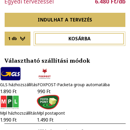
Egyedi tervezéssel
6.480 Ft/db
INDULHAT A TERVEZÉS
KOSÁRBA
1 db
Választható szállítási módok
GLS házhozszállítás
FOXPOST-Packeta group automatába
1.890 Ft
990 Ft
Mpl házhozszállítás
Mpl postapont
1.990 Ft
1.490 Ft