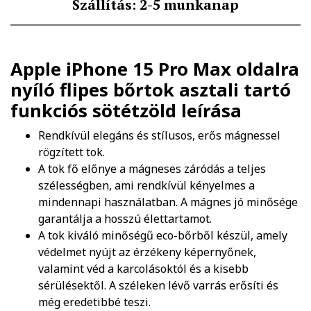
Szállítás: 2-5 munkanap
Apple iPhone 15 Pro Max oldalra
nyíló flipes bőrtok asztali tartó
funkciós sötétzöld
leírása
Rendkívül elegáns és stílusos, erős mágnessel
rögzített tok.
A tok fő előnye a mágneses záródás a teljes
szélességben, ami rendkívül kényelmes a
mindennapi használatban. A mágnes jó minősége
garantálja a hosszú élettartamot.
A tok kiváló minőségű eco-bőrből készül, amely
védelmet nyújt az érzékeny képernyőnek,
valamint véd a karcolásoktól és a kisebb
sérülésektől. A széleken lévő varrás erősíti és
még eredetibbé teszi.