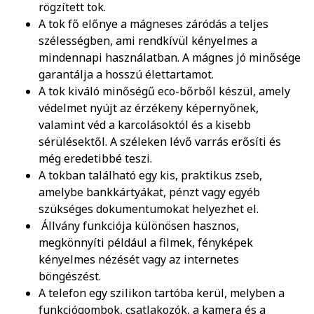
rögzített tok.
A tok fő előnye a mágneses záródás a teljes
szélességben, ami rendkívül kényelmes a
mindennapi használatban. A mágnes jó minősége
garantálja a hosszú élettartamot.
A tok kiváló minőségű eco-bőrből készül, amely
védelmet nyújt az érzékeny képernyőnek,
valamint véd a karcolásoktól és a kisebb
sérülésektől. A széleken lévő varrás erősíti és
még eredetibbé teszi.
A tokban található egy kis, praktikus zseb,
amelybe bankkártyákat, pénzt vagy egyéb
szükséges dokumentumokat helyezhet el.
Állvány funkciója különösen hasznos,
megkönnyíti például a filmek, fényképek
kényelmes nézését vagy az internetes
böngészést.
A telefon egy szilikon tartóba kerül, melyben a
funkciógombok, csatlakozók, a kamera és a