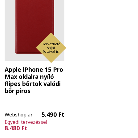
Tervezhető
saját
fotóval is!
Apple iPhone 15 Pro
Max oldalra nyíló
flipes bőrtok valódi
bőr piros
5.490 Ft
Webshop ár
Egyedi tervezéssel
8.480 Ft