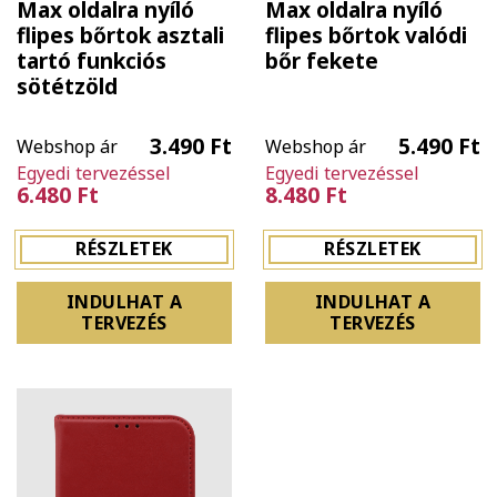
Max oldalra nyíló
Max oldalra nyíló
flipes bőrtok asztali
flipes bőrtok valódi
tartó funkciós
bőr fekete
sötétzöld
3.490 Ft
5.490 Ft
Webshop ár
Webshop ár
Egyedi tervezéssel
Egyedi tervezéssel
6.480 Ft
8.480 Ft
RÉSZLETEK
RÉSZLETEK
INDULHAT A
INDULHAT A
TERVEZÉS
TERVEZÉS