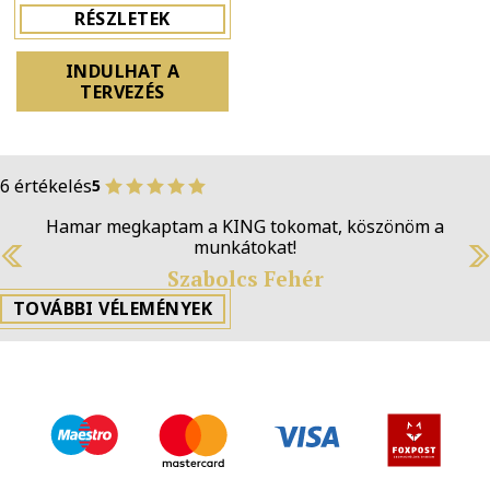
RÉSZLETEK
INDULHAT A
TERVEZÉS
6 értékelés
5
Hamar megkaptam a KING tokomat, köszönöm a
munkátokat!
Szabolcs Fehér
Previous
N
TOVÁBBI VÉLEMÉNYEK