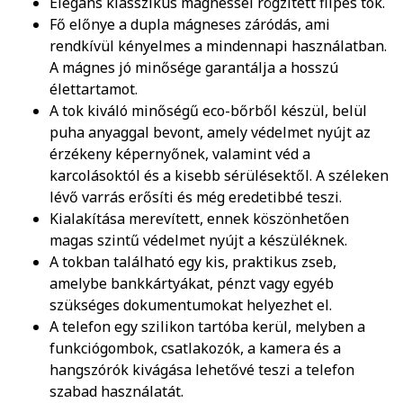
Elegáns klasszikus mágnessel rögzített flipes tok.
Fő előnye a dupla mágneses záródás, ami
rendkívül kényelmes a mindennapi használatban.
A mágnes jó minősége garantálja a hosszú
élettartamot.
A tok kiváló minőségű eco-bőrből készül, belül
puha anyaggal bevont, amely védelmet nyújt az
érzékeny képernyőnek, valamint véd a
karcolásoktól és a kisebb sérülésektől. A széleken
lévő varrás erősíti és még eredetibbé teszi.
Kialakítása merevített, ennek köszönhetően
magas szintű védelmet nyújt a készüléknek.
A tokban található egy kis, praktikus zseb,
amelybe bankkártyákat, pénzt vagy egyéb
szükséges dokumentumokat helyezhet el.
A telefon egy szilikon tartóba kerül, melyben a
funkciógombok, csatlakozók, a kamera és a
hangszórók kivágása lehetővé teszi a telefon
szabad használatát.