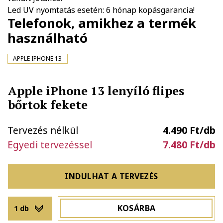
Led UV nyomtatás esetén: 6 hónap kopásgarancia!
Telefonok, amikhez a termék
használható
APPLE IPHONE 13
Apple iPhone 13 lenyíló flipes
bőrtok fekete
Tervezés nélkül
4.490 Ft/db
Egyedi tervezéssel
7.480 Ft/db
INDULHAT A TERVEZÉS
KOSÁRBA
1 db