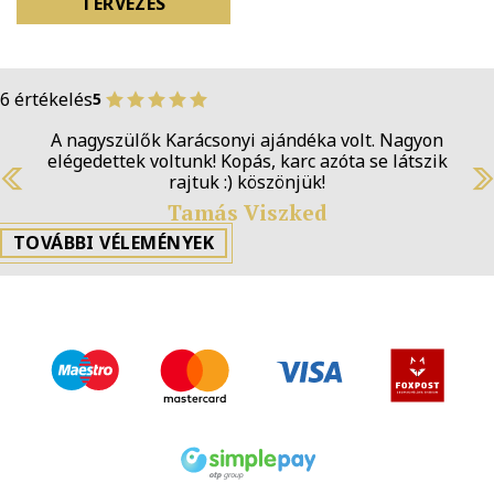
TERVEZÉS
6 értékelés
5
A nagyszülők Karácsonyi ajándéka volt. Nagyon
elégedettek voltunk! Kopás, karc azóta se látszik
rajtuk :) köszönjük!
Previous
N
Tamás Viszked
TOVÁBBI VÉLEMÉNYEK