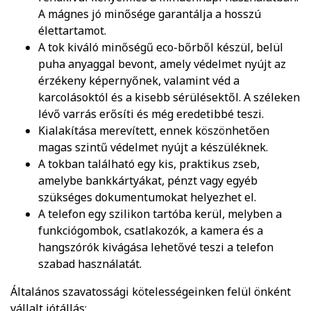
A mágnes jó minősége garantálja a hosszú
élettartamot.
A tok kiváló minőségű eco-bőrből készül, belül
puha anyaggal bevont, amely védelmet nyújt az
érzékeny képernyőnek, valamint véd a
karcolásoktól és a kisebb sérülésektől. A széleken
lévő varrás erősíti és még eredetibbé teszi.
Kialakítása merevített, ennek köszönhetően
magas szintű védelmet nyújt a készüléknek.
A tokban található egy kis, praktikus zseb,
amelybe bankkártyákat, pénzt vagy egyéb
szükséges dokumentumokat helyezhet el.
A telefon egy szilikon tartóba kerül, melyben a
funkciógombok, csatlakozók, a kamera és a
hangszórók kivágása lehetővé teszi a telefon
szabad használatát.
Általános szavatossági kötelességeinken felül önként
vállalt jótállás: