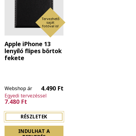
Tervezhető
saját
fotóval is!
Apple iPhone 13
lenyíló flipes bőrtok
fekete
4.490 Ft
Webshop ár
Egyedi tervezéssel
7.480 Ft
RÉSZLETEK
INDULHAT A