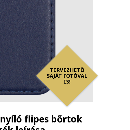
TERVEZHETŐ
SAJÁT FOTÓVAL
IS!
nyíló flipes bőrtok
tkék
leírása