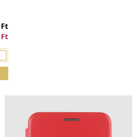
 Ft
 Ft