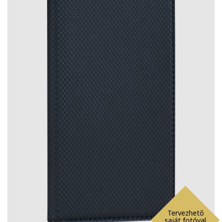
Tervezhető
saját fotóval