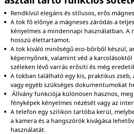
Rendkívül elegáns és stílusos, erős mágness
A tok fő előnye a mágneses záródás a telje
kényelmes a mindennapi használatban. A 
hosszú élettartamot.
A tok kiváló minőségű eco-bőrből készül, 
képernyőnek, valamint véd a karcolásoktól 
széleken lévő varrás erősíti és még eredeti
A tokban található egy kis, praktikus zseb
vagy egyéb szükséges dokumentumokat hel
Állvány funkciója különösen hasznos, megk
fényképek kényelmes nézését vagy az inte
A telefon egy szilikon tartóba kerül, mely
a kamera és a hangszórók kivágása lehetővé
használatát.