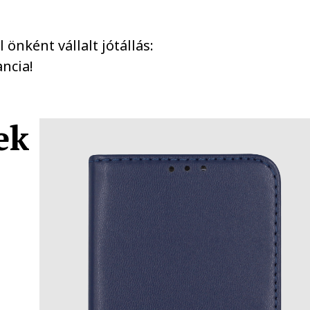
önként vállalt jótállás:
ncia!
ek