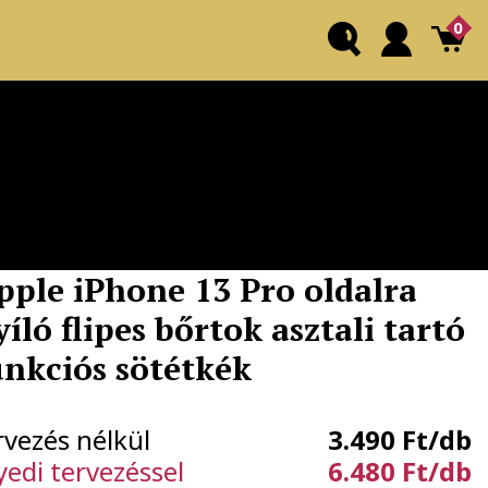
0
pple iPhone 13 Pro oldalra
yíló flipes bőrtok asztali tartó
unkciós sötétkék
rvezés nélkül
3.490 Ft/db
yedi tervezéssel
6.480 Ft/db