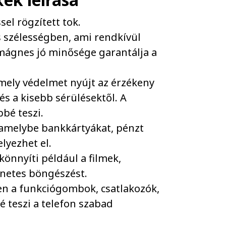
el rögzített tok.
s szélességben, ami rendkívül
mágnes jó minősége garantálja a
amely védelmet nyújt az érzékeny
és a kisebb sérülésektől. A
bbé teszi.
, amelybe bankkártyákat, pénzt
yezhet el.
önnyíti például a filmek,
rnetes böngészést.
ben a funkciógombok, csatlakozók,
 teszi a telefon szabad