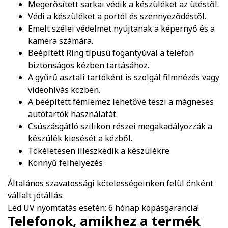
Megerősített sarkai védik a készüléket az ütéstől.
Védi a készüléket a portól és szennyeződéstől.
Emelt szélei védelmet nyújtanak a képernyő és a
kamera számára.
Beépített Ring típusú fogantyúval a telefon
biztonságos kézben tartásához.
A gyűrű asztali tartóként is szolgál filmnézés vagy
videohívás közben.
A beépített fémlemez lehetővé teszi a mágneses
autótartók használatát.
Csúszásgátló szilikon részei megakadályozzák a
készülék kiesését a kézből.
Tökéletesen illeszkedik a készülékre
Könnyű felhelyezés
Általános szavatossági kötelességeinken felül önként
vállalt jótállás:
Led UV nyomtatás esetén: 6 hónap kopásgarancia!
Telefonok, amikhez a termék