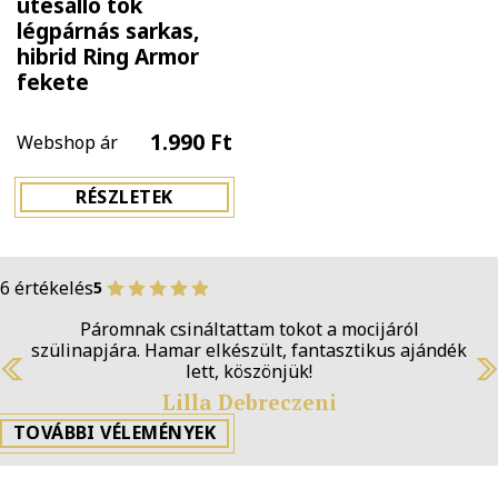
ütésálló tok
légpárnás sarkas,
hibrid Ring Armor
fekete
1.990 Ft
Webshop ár
RÉSZLETEK
6 értékelés
5
Páromnak csináltattam tokot a mocijáról
szülinapjára. Hamar elkészült, fantasztikus ajándék
lett, köszönjük!
Previous
N
Lilla Debreczeni
TOVÁBBI VÉLEMÉNYEK