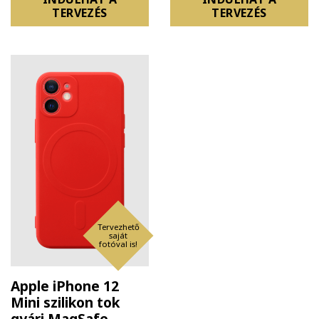
TERVEZÉS
TERVEZÉS
Tervezhető
saját
fotóval is!
Apple iPhone 12
Mini szilikon tok
gyári MagSafe