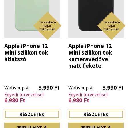
Tervezhető
Tervezhető
saját
saját
fotóval is!
fotóval is!
Apple iPhone 12
Apple iPhone 12
Mini szilikon tok
Mini szilikon tok
átlátszó
kameravédővel
matt fekete
3.990 Ft
3.990 Ft
Webshop ár
Webshop ár
Egyedi tervezéssel
Egyedi tervezéssel
6.980 Ft
6.980 Ft
RÉSZLETEK
RÉSZLETEK
INDULHAT A
INDULHAT A