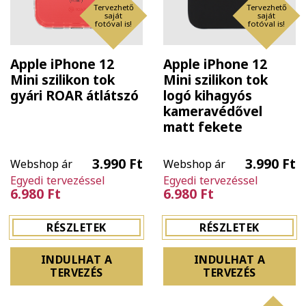
Tervezhető
Tervezhető
saját
saját
fotóval is!
fotóval is!
Apple iPhone 12
Apple iPhone 12
Mini szilikon tok
Mini szilikon tok
gyári ROAR átlátszó
logó kihagyós
kameravédővel
matt fekete
3.990 Ft
3.990 Ft
Webshop ár
Webshop ár
Egyedi tervezéssel
Egyedi tervezéssel
6.980 Ft
6.980 Ft
RÉSZLETEK
RÉSZLETEK
INDULHAT A
INDULHAT A
TERVEZÉS
TERVEZÉS