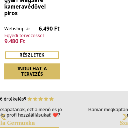
kameravédővel
piros
6.490 Ft
Webshop ár
Egyedi tervezéssel
9.480 Ft
RÉSZLETEK
INDULHAT A
TERVEZÉS
6 értékelés
5
Hamar megkaptam a KING tokomat, köszönöm a
munkátokat!
Previous
N
Szabolcs Fehér