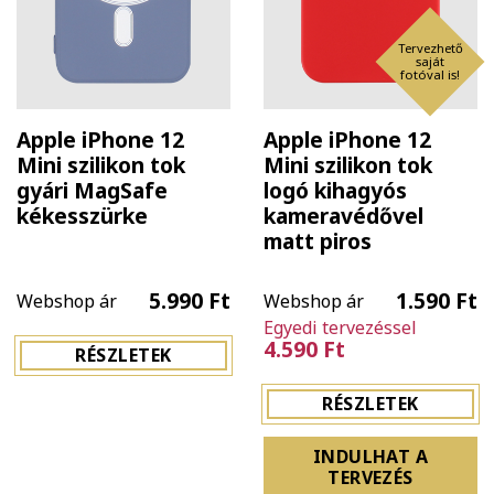
Tervezhető
saját
fotóval is!
Apple iPhone 12
Apple iPhone 12
Mini szilikon tok
Mini szilikon tok
gyári MagSafe
logó kihagyós
kékesszürke
kameravédővel
matt piros
5.990 Ft
1.590 Ft
Webshop ár
Webshop ár
Egyedi tervezéssel
4.590 Ft
RÉSZLETEK
RÉSZLETEK
INDULHAT A
TERVEZÉS