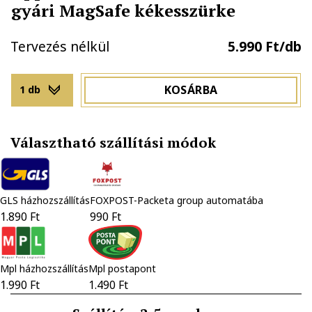
gyári MagSafe kékesszürke
Tervezés nélkül
5.990 Ft/db
KOSÁRBA
1 db
Választható szállítási módok
GLS házhozszállítás
FOXPOST-Packeta group automatába
1.890 Ft
990 Ft
Mpl házhozszállítás
Mpl postapont
1.990 Ft
1.490 Ft