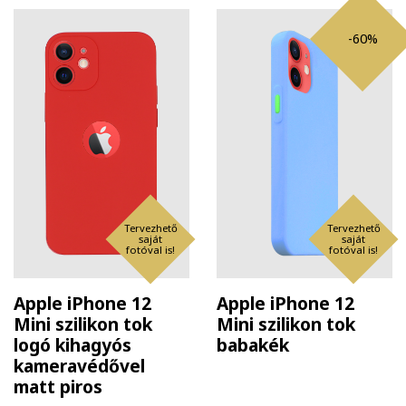
-60%
Tervezhető
Tervezhető
saját
saját
fotóval is!
fotóval is!
Apple iPhone 12
Apple iPhone 12
Mini szilikon tok
Mini szilikon tok
logó kihagyós
babakék
kameravédővel
matt piros