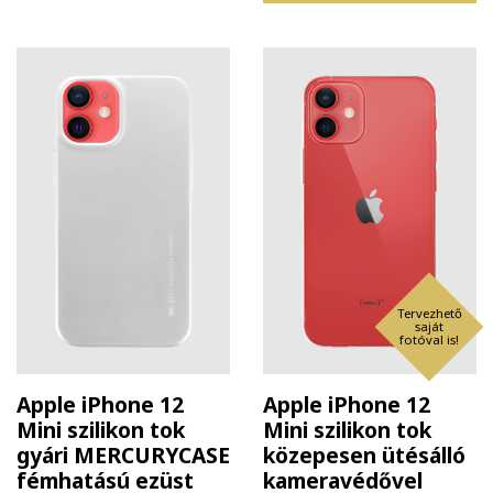
Tervezhető
saját
fotóval is!
Apple iPhone 12
Apple iPhone 12
Mini szilikon tok
Mini szilikon tok
gyári MERCURYCASE
közepesen ütésálló
fémhatású ezüst
kameravédővel