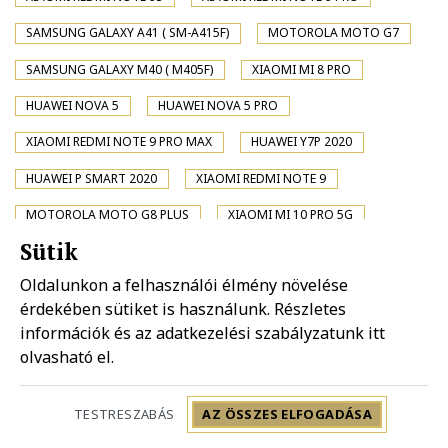
SAMSUNG GALAXY A41 ( SM-A415F)
MOTOROLA MOTO G7
SAMSUNG GALAXY M40 ( M405F)
XIAOMI MI 8 PRO
HUAWEI NOVA 5
HUAWEI NOVA 5 PRO
XIAOMI REDMI NOTE 9 PRO MAX
HUAWEI Y7P 2020
HUAWEI P SMART 2020
XIAOMI REDMI NOTE 9
MOTOROLA MOTO G8 PLUS
XIAOMI MI 10 PRO 5G
Sütik
XIAOMI MI 10 5G
SONY XPERIA XA2 PLUS
Oldalunkon a felhasználói élmény növelése
XIAOMI POCO X2
SAMSUNG GALAXY A01 ( SM-A015F)
érdekében sütiket is használunk. Részletes
SAMSUNG GALAXY A31 ( SM-A315F)
XIAOMI REDMI K20 PRO
információk és az adatkezelési szabályzatunk
itt
olvasható el.
XIAOMI REDMI K20 PRO PREMIUM
MOTOROLA MOTO G8 PLAY
HUAWEI NOVA 4
TESTRESZABÁS
AZ ÖSSZES ELFOGADÁSA
LG K30 (2019)
SONY XPERIA 1 II