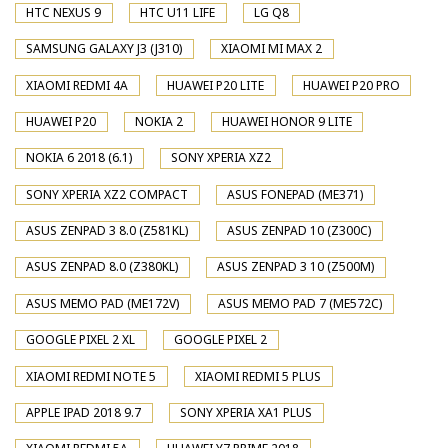
HTC NEXUS 9
HTC U11 LIFE
LG Q8
SAMSUNG GALAXY J3 (J310)
XIAOMI MI MAX 2
XIAOMI REDMI 4A
HUAWEI P20 LITE
HUAWEI P20 PRO
HUAWEI P20
NOKIA 2
HUAWEI HONOR 9 LITE
NOKIA 6 2018 (6.1)
SONY XPERIA XZ2
SONY XPERIA XZ2 COMPACT
ASUS FONEPAD (ME371)
ASUS ZENPAD 3 8.0 (Z581KL)
ASUS ZENPAD 10 (Z300C)
ASUS ZENPAD 8.0 (Z380KL)
ASUS ZENPAD 3 10 (Z500M)
ASUS MEMO PAD (ME172V)
ASUS MEMO PAD 7 (ME572C)
GOOGLE PIXEL 2 XL
GOOGLE PIXEL 2
XIAOMI REDMI NOTE 5
XIAOMI REDMI 5 PLUS
APPLE IPAD 2018 9.7
SONY XPERIA XA1 PLUS