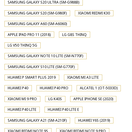
SAMSUNG GALAXY S20 ULTRA (SM-G988B)
SAMSUNG GALAXY S20 (SM-G980F)
XIAOMI REDMI K30
SAMSUNG GALAXY A60 (SM-A6060)
APPLE IPAD PRO 11 (2018)
LG G8S THINQ
LG V50 THINQ 5G
SAMSUNG GALAXY NOTE 10 LITE (SM-N770F)
SAMSUNG GALAXY S10 LITE (SM-G770F)
HUAWEI P SMART PLUS 2019
XIAOMI MI A3 LITE
HUAWEI P40
HUAWEI P40 PRO
ALCATEL 1 (OT-5033D)
XIAOMI MI 9 PRO
LG K40S
APPLE IPHONE SE (2020)
HUAWEI P40 LITE
HUAWEI P40 LITE E
SAMSUNG GALAXY A21 (SM-A210F)
HUAWEI Y6S (2019)
XIAOMI REDMI NOTE 9S
XIAOMI REDMI NOTE 9 PRO