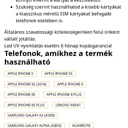
könnyű kivenni a kártyát a készülékből.
Szükség szerint használhatod a kisebb kártyákat
a klasszikus méretű SIM kártyákat befogadó
telefonok esetében is.
Általános szavatossági kötelességeinken felül önként
vállalt jótállás:
Led UV nyomtatás esetén: 6 hónap kopásgarancia!
Telefonok, amikhez a termék
használható
APPLE IPHONE 5
APPLE IPHONE 5S
APPLE IPHONE SE (2016)
APPLE IPHONE 6
APPLE IPHONE 6S
APPLE IPHONE 6 PLUS
APPLE IPHONE 6S PLUS
LENOVO A858T
SAMSUNG GALAXY A3 (A300)
SAMSUNG GALAXY ALPHA (G850)
HUAWEI P8