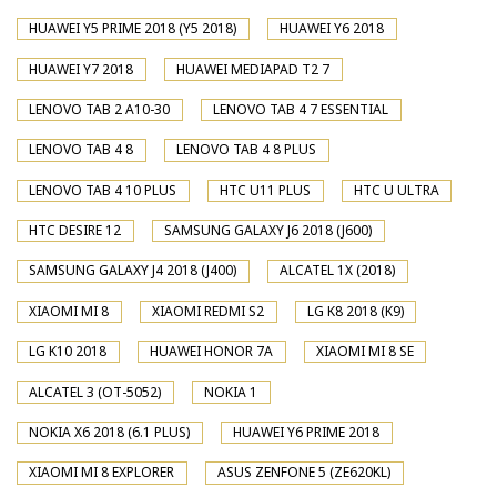
HUAWEI Y5 PRIME 2018 (Y5 2018)
HUAWEI Y6 2018
HUAWEI Y7 2018
HUAWEI MEDIAPAD T2 7
LENOVO TAB 2 A10-30
LENOVO TAB 4 7 ESSENTIAL
LENOVO TAB 4 8
LENOVO TAB 4 8 PLUS
LENOVO TAB 4 10 PLUS
HTC U11 PLUS
HTC U ULTRA
HTC DESIRE 12
SAMSUNG GALAXY J6 2018 (J600)
SAMSUNG GALAXY J4 2018 (J400)
ALCATEL 1X (2018)
XIAOMI MI 8
XIAOMI REDMI S2
LG K8 2018 (K9)
LG K10 2018
HUAWEI HONOR 7A
XIAOMI MI 8 SE
ALCATEL 3 (OT-5052)
NOKIA 1
NOKIA X6 2018 (6.1 PLUS)
HUAWEI Y6 PRIME 2018
XIAOMI MI 8 EXPLORER
ASUS ZENFONE 5 (ZE620KL)