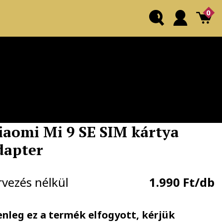
0
iaomi Mi 9 SE SIM kártya
dapter
rvezés nélkül
1.990 Ft/db
enleg ez a termék elfogyott, kérjük