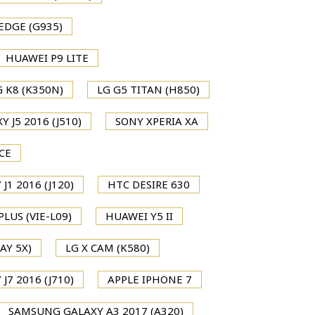
EDGE (G935)
HUAWEI P9 LITE
G K8 (K350N)
LG G5 TITAN (H850)
 J5 2016 (J510)
SONY XPERIA XA
CE
1 2016 (J120)
HTC DESIRE 630
LUS (VIE-L09)
HUAWEI Y5 II
AY 5X)
LG X CAM (K580)
7 2016 (J710)
APPLE IPHONE 7
SAMSUNG GALAXY A3 2017 (A320)