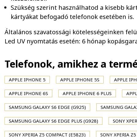
Szükség szerint használhatod a kisebb kár
kártyákat befogadó telefonok esetében is.
Általános szavatossági kötelességeinken felül 
Led UV nyomtatás esetén: 6 hónap kopásgara
Telefonok, amikhez a term
APPLE IPHONE 5
APPLE IPHONE 5S
APPLE IPH
APPLE IPHONE 6S
APPLE IPHONE 6 PLUS
APPL
SAMSUNG GALAXY S6 EDGE (G925)
SAMSUNG GALAX
SAMSUNG GALAXY S6 EDGE PLUS (G928)
SONY XPER
SONY XPERIA Z5 COMPACT (E5823)
SONY XPERIA Z5