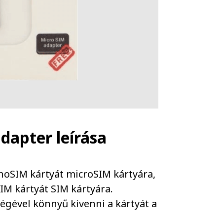
adapter
leírása
anoSIM kártyát microSIM kártyára,
IM kártyát SIM kártyára.
ségével könnyű kivenni a kártyát a