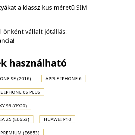
tyákat a klasszikus méretű SIM
önként vállalt jótállás:
ncia!
ék használható
ONE SE (2016)
APPLE IPHONE 6
E IPHONE 6S PLUS
Y S6 (G920)
IA Z5 (E6653)
HUAWEI P10
 PREMIUM (E6853)