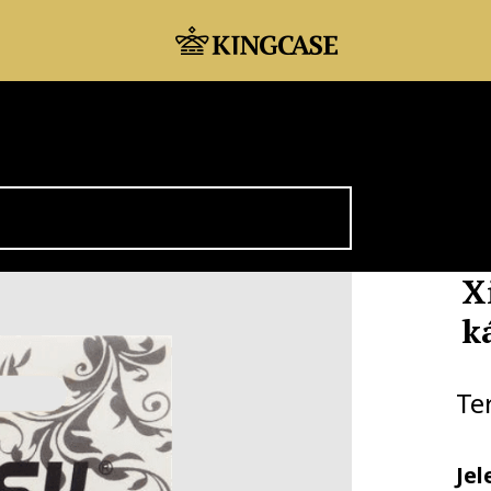
X
k
Te
Jel