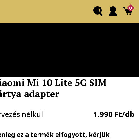
0
iaomi Mi 10 Lite 5G SIM
ártya adapter
rvezés nélkül
1.990 Ft/db
enleg ez a termék elfogyott, kérjük