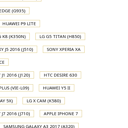
EDGE (G935)
HUAWEI P9 LITE
G K8 (K350N)
LG G5 TITAN (H850)
 J5 2016 (J510)
SONY XPERIA XA
CE
1 2016 (J120)
HTC DESIRE 630
LUS (VIE-L09)
HUAWEI Y5 II
AY 5X)
LG X CAM (K580)
7 2016 (J710)
APPLE IPHONE 7
SAMSUNG GALAXY A3 2017 (A320)