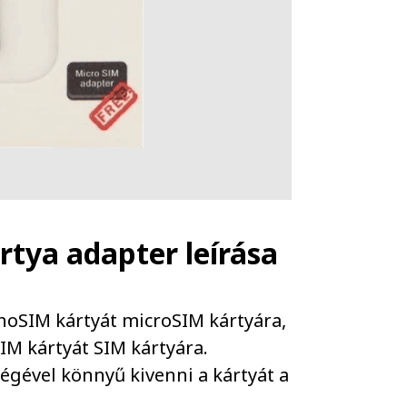
ártya adapter
leírása
anoSIM kártyát microSIM kártyára,
IM kártyát SIM kártyára.
ségével könnyű kivenni a kártyát a