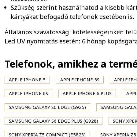
Szükség szerint használhatod a kisebb kár
kártyákat befogadó telefonok esetében is.
Általános szavatossági kötelességeinken felül 
Led UV nyomtatás esetén: 6 hónap kopásgara
Telefonok, amikhez a term
APPLE IPHONE 5
APPLE IPHONE 5S
APPLE IPH
APPLE IPHONE 6S
APPLE IPHONE 6 PLUS
APPL
SAMSUNG GALAXY S6 EDGE (G925)
SAMSUNG GALAX
SAMSUNG GALAXY S6 EDGE PLUS (G928)
SONY XPER
SONY XPERIA Z5 COMPACT (E5823)
SONY XPERIA Z5