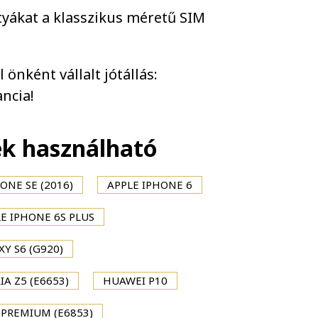
tyákat a klasszikus méretű SIM
önként vállalt jótállás:
ncia!
ék használható
ONE SE (2016)
APPLE IPHONE 6
E IPHONE 6S PLUS
Y S6 (G920)
IA Z5 (E6653)
HUAWEI P10
 PREMIUM (E6853)