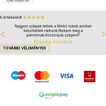
SONY XPERIA XA1
6 értékelés
5
Nagyon szépek lettek a Mobil tokok amiket
készítettek nekünk.Nekem meg a
páromnak.Köszönjük szépen!?
Previous
N
Klaudia Szentesi
TOVÁBBI VÉLEMÉNYEK