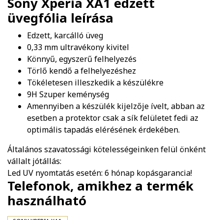
Sony Xperia XA1 edzett
üvegfólia
leírása
Edzett, karcálló üveg
0,33 mm ultravékony kivitel
Könnyű, egyszerű felhelyezés
Törlő kendő a felhelyezéshez
Tökéletesen illeszkedik a készülékre
9H Szuper keménység
Amennyiben a készülék kijelzője ívelt, abban az
esetben a protektor csak a sík felületet fedi az
optimális tapadás elérésének érdekében.
Általános szavatossági kötelességeinken felül önként
vállalt jótállás:
Led UV nyomtatás esetén: 6 hónap kopásgarancia!
Telefonok, amikhez a termék
használható