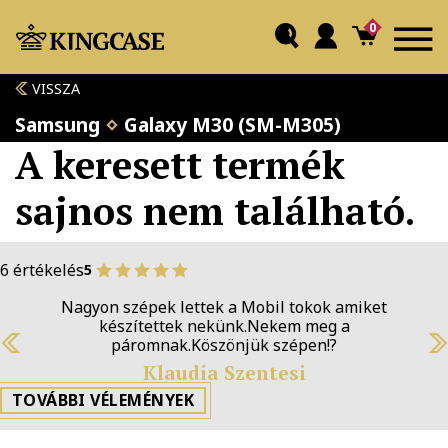
0
VISSZA
Samsung
Galaxy M30 (SM-M305)
A keresett termék
sajnos nem található.
6 értékelés
5
Nagyon szépek lettek a Mobil tokok amiket
készítettek nekünk.Nekem meg a
páromnak.Köszönjük szépen!?
Previous
N
Klaudia Szentesi
TOVÁBBI VÉLEMÉNYEK