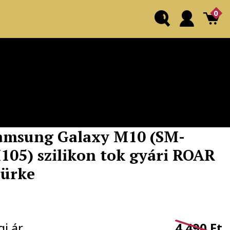
0
amsung Galaxy M10 (SM-
105) szilikon tok gyári ROAR
zürke
gi ár
4.490 Ft