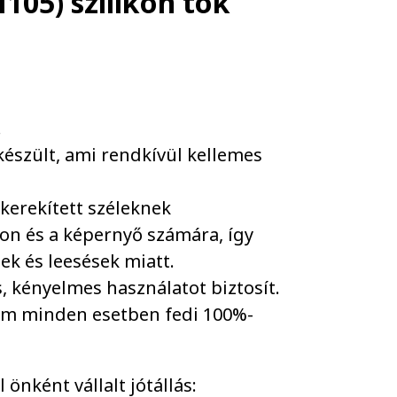
05) szilikon tok
.
készült, ami rendkívül kellemes
kerekített széleknek
fon és a képernyő számára, így
ek és leesések miatt.
, kényelmes használatot biztosít.
nem minden esetben fedi 100%-
önként vállalt jótállás: