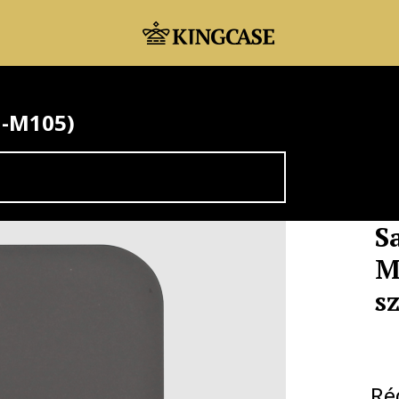
M-M105)
S
M
s
Ré