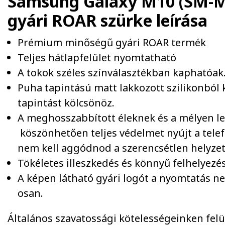
Samsung Galaxy M10 (SM-M1
gyári ROAR szürke
leírása
Prémium minőségű gyári ROAR termék
Teljes hátlapfelület nyomtatható
A tokok széles színválasztékban kaphatóak
Puha tapintású matt lakkozott szilikonból 
tapintást kölcsönöz.
A meghosszabbított éleknek és a mélyen le
köszönhetően teljes védelmet nyújt a tele
nem kell aggódnod a szerencsétlen helyzet
Tökéletes illeszkedés és könnyű felhelyezés
A képen látható gyári logót a nyomtatás 
osan.
Általános szavatossági kötelességeinken felül 