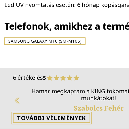
Led UV nyomtatás esetén: 6 hónap kopásgara
Telefonok, amikhez a term
SAMSUNG GALAXY M10 (SM-M105)
6 értékelés
5
Hamar megkaptam a KING tok
Previous
Szabol
TOVÁBBI VÉLEMÉNYEK