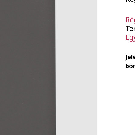
Ré
Te
Eg
Jel
bö