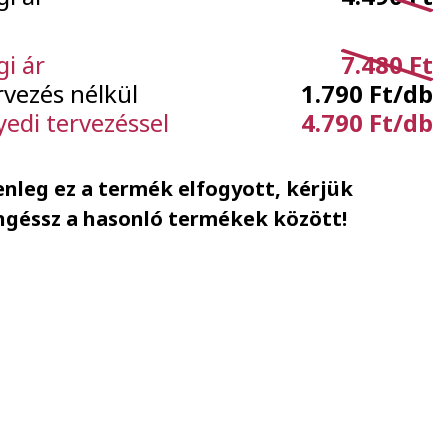
gi ár
7.480 Ft
rvezés nélkül
1.790 Ft/db
yedi tervezéssel
4.790 Ft/db
enleg ez a termék elfogyott, kérjük
ngéssz a hasonló termékek között!