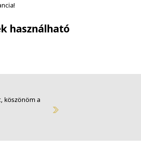
ncia!
ék használható
omat, köszönöm a munkátokat!
N
cs Fehér