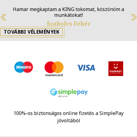
Hamar megkaptam a KING tokomat, köszönöm a
munkátokat!
Previous
N
Szabolcs Fehér
TOVÁBBI VÉLEMÉNYEK
100%-os biztonságos online fizetés a SimplePay
jóvoltából