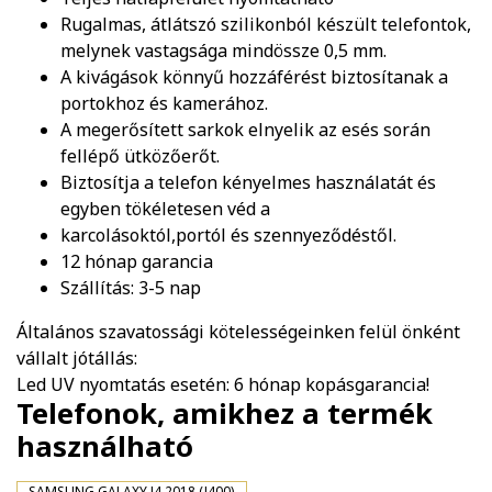
Rugalmas, átlátszó szilikonból készült telefontok,
melynek vastagsága mindössze 0,5 mm.
A kivágások könnyű hozzáférést biztosítanak a
portokhoz és kamerához.
A megerősített sarkok elnyelik az esés során
fellépő ütközőerőt.
Biztosítja a telefon kényelmes használatát és
egyben tökéletesen véd a
karcolásoktól,portól és szennyeződéstől.
12 hónap garancia
Szállítás: 3-5 nap
Általános szavatossági kötelességeinken felül önként
vállalt jótállás:
Led UV nyomtatás esetén: 6 hónap kopásgarancia!
Telefonok, amikhez a termék
használható
SAMSUNG GALAXY J4 2018 (J400)