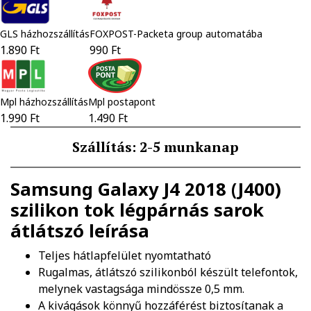
GLS házhozszállítás
FOXPOST-Packeta group automatába
1.890 Ft
990 Ft
Mpl házhozszállítás
Mpl postapont
1.990 Ft
1.490 Ft
Szállítás: 2-5 munkanap
Samsung Galaxy J4 2018 (J400)
szilikon tok légpárnás sarok
átlátszó
leírása
Teljes hátlapfelület nyomtatható
Rugalmas, átlátszó szilikonból készült telefontok,
melynek vastagsága mindössze 0,5 mm.
A kivágások könnyű hozzáférést biztosítanak a