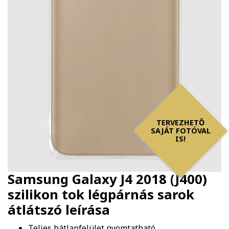
TERVEZHETŐ
SAJÁT FOTÓVAL
IS!
Samsung Galaxy J4 2018 (J400)
szilikon tok légpárnás sarok
átlátszó
leírása
Teljes hátlapfelület nyomtatható