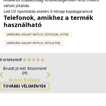
vállalt jótállás:
Led UV nyomtatás esetén: 6 hónap kopásgarancia!
Telefonok, amikhez a termék
használható
SAMSUNG GALAXY A8 PLUS 2018 DUAL (A730)
SAMSUNG GALAXY A8 PLUS 2018 (A730)
6 értékelés
5
Brutál jó lett. Köszönöm! (H)
Bence Kalmár
Previous
N
TOVÁBBI VÉLEMÉNYEK