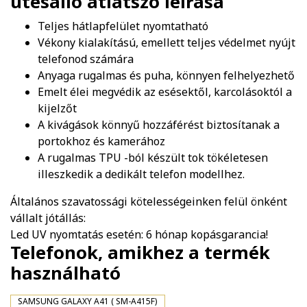
ütésálló átlátszó
leírása
Teljes hátlapfelület nyomtatható
Vékony kialakítású, emellett teljes védelmet nyújt
telefonod számára
Anyaga rugalmas és puha, könnyen felhelyezhető
Emelt élei megvédik az esésektől, karcolásoktól a
kijelzőt
A kivágások könnyű hozzáférést biztosítanak a
portokhoz és kamerához
A rugalmas TPU -ból készült tok tökéletesen
illeszkedik a dedikált telefon modellhez.
Általános szavatossági kötelességeinken felül önként
vállalt jótállás:
Led UV nyomtatás esetén: 6 hónap kopásgarancia!
Telefonok, amikhez a termék
használható
SAMSUNG GALAXY A41 ( SM-A415F)