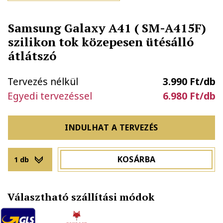
Samsung Galaxy A41 ( SM-A415F)
szilikon tok közepesen ütésálló
átlátszó
Tervezés nélkül
3.990 Ft/db
Egyedi tervezéssel
6.980 Ft/db
INDULHAT A TERVEZÉS
KOSÁRBA
1 db
Választható szállítási módok