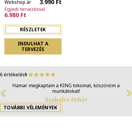
3.990 Ft
Webshop ár
Egyedi tervezéssel
6.980 Ft
RÉSZLETEK
INDULHAT A
TERVEZÉS
6 értékelés
5
Hamar megkaptam a KING tokomat, köszönöm a
munkátokat!
Szabolcs Fehér
Previous
N
TOVÁBBI VÉLEMÉNYEK