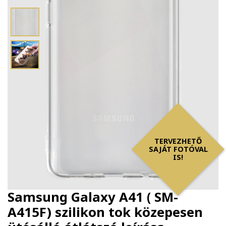
TERVEZHETŐ
SAJÁT FOTÓVAL
IS!
Samsung Galaxy A41 ( SM-
A415F) szilikon tok közepesen