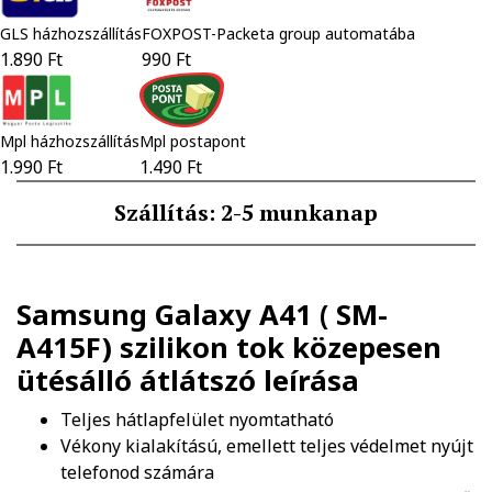
GLS házhozszállítás
FOXPOST-Packeta group automatába
1.890 Ft
990 Ft
Mpl házhozszállítás
Mpl postapont
1.990 Ft
1.490 Ft
Szállítás: 2-5 munkanap
Samsung Galaxy A41 ( SM-
A415F) szilikon tok közepesen
ütésálló átlátszó
leírása
Teljes hátlapfelület nyomtatható
Vékony kialakítású, emellett teljes védelmet nyújt
telefonod számára