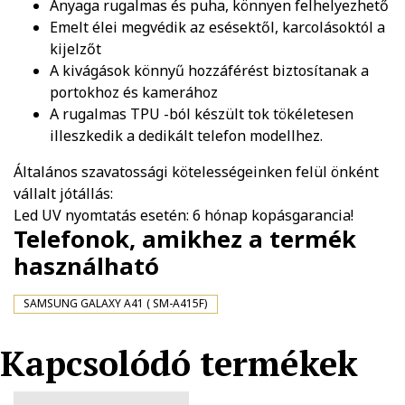
Anyaga rugalmas és puha, könnyen felhelyezhető
Emelt élei megvédik az esésektől, karcolásoktól a
kijelzőt
A kivágások könnyű hozzáférést biztosítanak a
portokhoz és kamerához
A rugalmas TPU -ból készült tok tökéletesen
illeszkedik a dedikált telefon modellhez.
Általános szavatossági kötelességeinken felül önként
vállalt jótállás:
Led UV nyomtatás esetén: 6 hónap kopásgarancia!
Telefonok, amikhez a termék
használható
SAMSUNG GALAXY A41 ( SM-A415F)
Kapcsolódó termékek