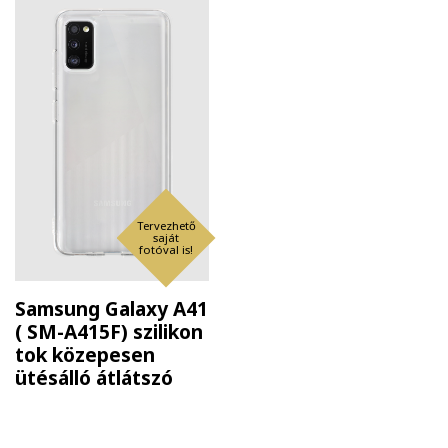
Tervezhető
saját
fotóval is!
Samsung Galaxy A41
( SM-A415F) szilikon
tok közepesen
ütésálló átlátszó