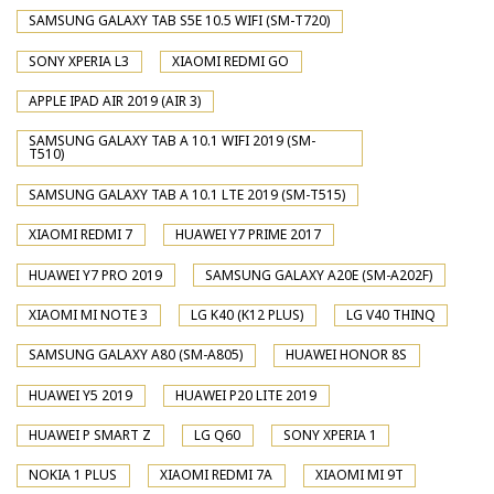
SAMSUNG GALAXY TAB S5E 10.5 WIFI (SM-T720)
SONY XPERIA L3
XIAOMI REDMI GO
APPLE IPAD AIR 2019 (AIR 3)
SAMSUNG GALAXY TAB A 10.1 WIFI 2019 (SM-
T510)
SAMSUNG GALAXY TAB A 10.1 LTE 2019 (SM-T515)
XIAOMI REDMI 7
HUAWEI Y7 PRIME 2017
HUAWEI Y7 PRO 2019
SAMSUNG GALAXY A20E (SM-A202F)
XIAOMI MI NOTE 3
LG K40 (K12 PLUS)
LG V40 THINQ
SAMSUNG GALAXY A80 (SM-A805)
HUAWEI HONOR 8S
HUAWEI Y5 2019
HUAWEI P20 LITE 2019
HUAWEI P SMART Z
LG Q60
SONY XPERIA 1
NOKIA 1 PLUS
XIAOMI REDMI 7A
XIAOMI MI 9T