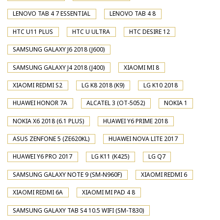
LENOVO TAB 4 7 ESSENTIAL
LENOVO TAB 4 8
HTC U11 PLUS
HTC U ULTRA
HTC DESIRE 12
SAMSUNG GALAXY J6 2018 (J600)
SAMSUNG GALAXY J4 2018 (J400)
XIAOMI MI 8
XIAOMI REDMI S2
LG K8 2018 (K9)
LG K10 2018
HUAWEI HONOR 7A
ALCATEL 3 (OT-5052)
NOKIA 1
NOKIA X6 2018 (6.1 PLUS)
HUAWEI Y6 PRIME 2018
ASUS ZENFONE 5 (ZE620KL)
HUAWEI NOVA LITE 2017
HUAWEI Y6 PRO 2017
LG K11 (K425)
LG Q7
SAMSUNG GALAXY NOTE 9 (SM-N960F)
XIAOMI REDMI 6
XIAOMI REDMI 6A
XIAOMI MI PAD 4 8
SAMSUNG GALAXY TAB S4 10.5 WIFI (SM-T830)