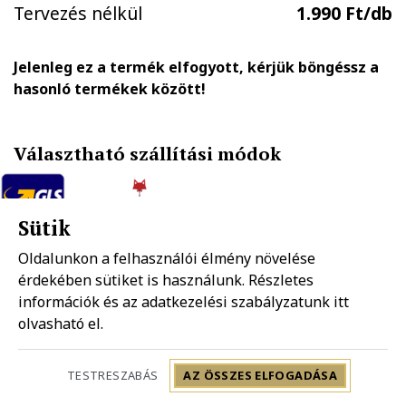
Tervezés nélkül
1.990 Ft/db
Jelenleg ez a termék elfogyott, kérjük böngéssz a
hasonló termékek között!
Választható szállítási módok
Sütik
GLS házhozszállítás
FOXPOST-Packeta group automatába
1.890 Ft
990 Ft
Oldalunkon a felhasználói élmény növelése
érdekében sütiket is használunk. Részletes
információk és az adatkezelési szabályzatunk
itt
Mpl házhozszállítás
Mpl postapont
olvasható el.
1.990 Ft
1.490 Ft
Szállítás: 2-5 munkanap
TESTRESZABÁS
AZ ÖSSZES ELFOGADÁSA