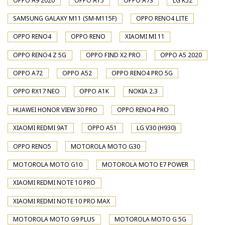
OPPO A9 2020
OPPO A15
OPPO A73
LG K52
SAMSUNG GALAXY M11 (SM-M115F)
OPPO RENO4 LITE
OPPO RENO4
OPPO RENO
XIAOMI MI 11
OPPO RENO4 Z 5G
OPPO FIND X2 PRO
OPPO A5 2020
OPPO A72
OPPO A52
OPPO RENO4 PRO 5G
OPPO RX17 NEO
OPPO A1K
NOKIA 2.3
HUAWEI HONOR VIEW 30 PRO
OPPO RENO4 PRO
XIAOMI REDMI 9AT
OPPO A51
LG V30 (H930)
OPPO RENO5
MOTOROLA MOTO G30
MOTOROLA MOTO G10
MOTOROLA MOTO E7 POWER
XIAOMI REDMI NOTE 10 PRO
XIAOMI REDMI NOTE 10 PRO MAX
MOTOROLA MOTO G9 PLUS
MOTOROLA MOTO G 5G