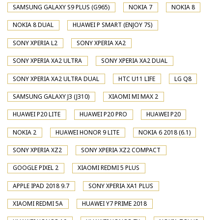
SAMSUNG GALAXY S9 PLUS (G965)
NOKIA 7
NOKIA 8
NOKIA 8 DUAL
HUAWEI P SMART (ENJOY 7S)
SONY XPERIA L2
SONY XPERIA XA2
SONY XPERIA XA2 ULTRA
SONY XPERIA XA2 DUAL
SONY XPERIA XA2 ULTRA DUAL
HTC U11 LIFE
LG Q8
SAMSUNG GALAXY J3 (J310)
XIAOMI MI MAX 2
HUAWEI P20 LITE
HUAWEI P20 PRO
HUAWEI P20
NOKIA 2
HUAWEI HONOR 9 LITE
NOKIA 6 2018 (6.1)
SONY XPERIA XZ2
SONY XPERIA XZ2 COMPACT
GOOGLE PIXEL 2
XIAOMI REDMI 5 PLUS
APPLE IPAD 2018 9.7
SONY XPERIA XA1 PLUS
XIAOMI REDMI 5A
HUAWEI Y7 PRIME 2018