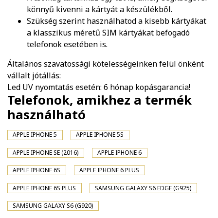
könnyű kivenni a kártyát a készülékből.
Szükség szerint használhatod a kisebb kártyákat
a klasszikus méretű SIM kártyákat befogadó
telefonok esetében is.
Általános szavatossági kötelességeinken felül önként
vállalt jótállás:
Led UV nyomtatás esetén: 6 hónap kopásgarancia!
Telefonok, amikhez a termék
használható
APPLE IPHONE 5
APPLE IPHONE 5S
APPLE IPHONE SE (2016)
APPLE IPHONE 6
APPLE IPHONE 6S
APPLE IPHONE 6 PLUS
APPLE IPHONE 6S PLUS
SAMSUNG GALAXY S6 EDGE (G925)
SAMSUNG GALAXY S6 (G920)