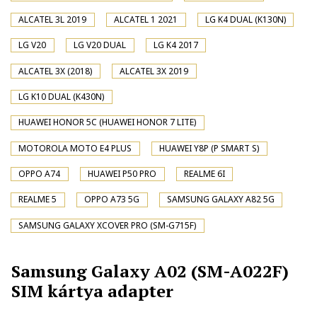
ALCATEL 3L 2019
ALCATEL 1 2021
LG K4 DUAL (K130N)
LG V20
LG V20 DUAL
LG K4 2017
ALCATEL 3X (2018)
ALCATEL 3X 2019
LG K10 DUAL (K430N)
HUAWEI HONOR 5C (HUAWEI HONOR 7 LITE)
MOTOROLA MOTO E4 PLUS
HUAWEI Y8P (P SMART S)
OPPO A74
HUAWEI P50 PRO
REALME 6I
REALME 5
OPPO A73 5G
SAMSUNG GALAXY A82 5G
SAMSUNG GALAXY XCOVER PRO (SM-G715F)
Samsung Galaxy A02 (SM-A022F)
SIM kártya adapter