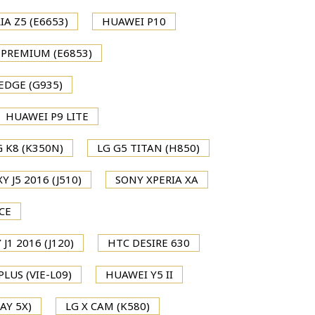
IA Z5 (E6653)
HUAWEI P10
 PREMIUM (E6853)
EDGE (G935)
HUAWEI P9 LITE
G K8 (K350N)
LG G5 TITAN (H850)
 J5 2016 (J510)
SONY XPERIA XA
CE
1 2016 (J120)
HTC DESIRE 630
LUS (VIE-L09)
HUAWEI Y5 II
AY 5X)
LG X CAM (K580)