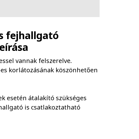
 fejhallgató
leírása
ssel vannak felszerelve.
B-es korlátozásának köszönhetően
ek esetén átalakító szükséges
allgató is csatlakoztatható