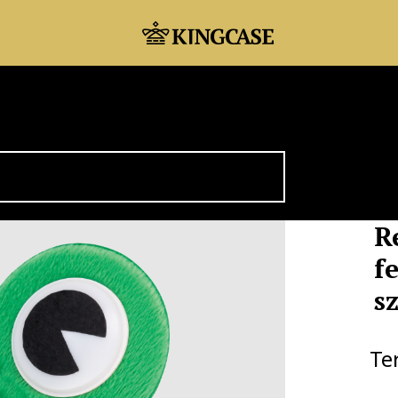
R
f
s
Te