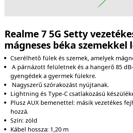
Realme 7 5G Setty vezetékes
mágneses béka szemekkel
Cserélhető fülek és szemek, amelyek mágne
A párnázott felületnek és a hangerő 85 d
gyengédek a gyermek fülekre.
Nagyszerű szórakozást nyújtanak.
Lightning és Type-C csatlakozású készülék
Plusz AUX bemenettel: másik vezetékes fejh
hozzá.
Szín: zöld
Kábel hossza: 1,20 m