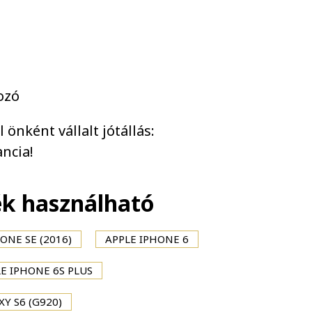
ozó
önként vállalt jótállás:
ncia!
ék használható
ONE SE (2016)
APPLE IPHONE 6
E IPHONE 6S PLUS
Y S6 (G920)