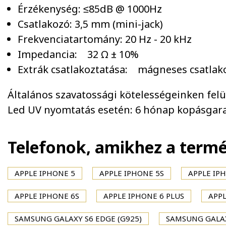
Érzékenység: ≤85dB @ 1000Hz
Csatlakozó: 3,5 mm (mini-jack)
Frekvenciatartomány: 20 Hz - 20 kHz
Impedancia: 32 Ω ± 10%
Extrák csatlakoztatása: mágneses csatlak
Általános szavatossági kötelességeinken felül 
Led UV nyomtatás esetén: 6 hónap kopásgara
Telefonok, amikhez a term
APPLE IPHONE 5
APPLE IPHONE 5S
APPLE IPH
APPLE IPHONE 6S
APPLE IPHONE 6 PLUS
APPL
SAMSUNG GALAXY S6 EDGE (G925)
SAMSUNG GALAX