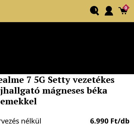
0
ealme 7 5G Setty vezetékes
ejhallgató mágneses béka
zemekkel
rvezés nélkül
6.990 Ft/db