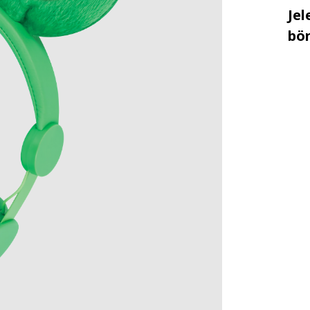
Jel
bö