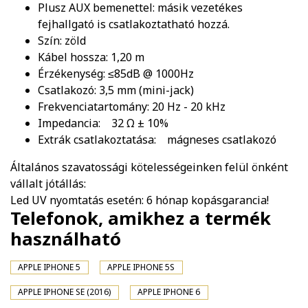
Plusz AUX bemenettel: másik vezetékes
fejhallgató is csatlakoztatható hozzá.
Szín: zöld
Kábel hossza: 1,20 m
Érzékenység: ≤85dB @ 1000Hz
Csatlakozó: 3,5 mm (mini-jack)
Frekvenciatartomány: 20 Hz - 20 kHz
Impedancia: 32 Ω ± 10%
Extrák csatlakoztatása: mágneses csatlakozó
Általános szavatossági kötelességeinken felül önként
vállalt jótállás:
Led UV nyomtatás esetén: 6 hónap kopásgarancia!
Telefonok, amikhez a termék
használható
APPLE IPHONE 5
APPLE IPHONE 5S
APPLE IPHONE SE (2016)
APPLE IPHONE 6