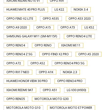
XIAOMI REDMI NOTE 9T
OPPO A91
HUAWEI MATE 40 PRO PLUS
LG K22
NOKIA 3.4
OPPO FIND X2 LITE
OPPO A53S
OPPO A53 2020
OPPO A9 2020
OPPO A15
OPPO A73
LG K52
SAMSUNG GALAXY M11 (SM-M115F)
OPPO RENO4 LITE
OPPO RENO4
OPPO RENO
XIAOMI MI 11
OPPO RENO4 Z 5G
OPPO FIND X2 PRO
OPPO A5 2020
OPPO A72
OPPO A52
OPPO RENO4 PRO 5G
OPPO RX17 NEO
OPPO A1K
NOKIA 2.3
HUAWEI HONOR VIEW 30 PRO
OPPO RENO4 PRO
XIAOMI REDMI 9AT
OPPO A51
LG V30 (H930)
OPPO RENO5
MOTOROLA MOTO G30
MOTOROLA MOTO G10
MOTOROLA MOTO E7 POWER