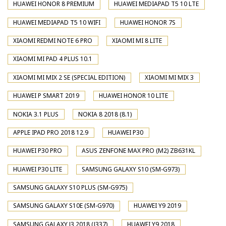
HUAWEI HONOR 8 PREMIUM
HUAWEI MEDIAPAD T5 10 LTE
HUAWEI MEDIAPAD T5 10 WIFI
HUAWEI HONOR 7S
XIAOMI REDMI NOTE 6 PRO
XIAOMI MI 8 LITE
XIAOMI MI PAD 4 PLUS 10.1
XIAOMI MI MIX 2 SE (SPECIAL EDITION)
XIAOMI MI MIX 3
HUAWEI P SMART 2019
HUAWEI HONOR 10 LITE
NOKIA 3.1 PLUS
NOKIA 8 2018 (8.1)
APPLE IPAD PRO 2018 12.9
HUAWEI P30
HUAWEI P30 PRO
ASUS ZENFONE MAX PRO (M2) ZB631KL
HUAWEI P30 LITE
SAMSUNG GALAXY S10 (SM-G973)
SAMSUNG GALAXY S10 PLUS (SM-G975)
SAMSUNG GALAXY S10E (SM-G970)
HUAWEI Y9 2019
SAMSUNG GALAXY J3 2018 (J337)
HUAWEI Y9 2018