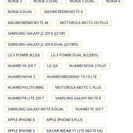
NOKIA 3
NOKIA 3 DUAL
NOKIA 5 DUAL
NOKIA 6
NOKIA 6 DUAL
XIAOMI REDMI NOTE 4
XIAOMI REDMI NOTE 4X
MOTOROLA MOTO G5 PLUS
SAMSUNG GALAXY J2 2016 (J210F)
SAMSUNG GALAXY J2 2016 DUAL (J210FD)
LG X POWER (K220)
LG X POWER DUAL (K220DS)
HUAWEI Y6 2017
LG Q6
HUAWEI NOVA 2 PLUS
HUAWEI NOVA 2
HUAWEI MEDIAPAD T3 10 LTE
HUAWEI P9 LITE MINI
MOTOROLA MOTO C PLUS
HUAWEI P8 LITE 2017
SAMSUNG GALAXY NOTE 8
SAMSUNG GALAXY NOTE 8 DUAL
HUAWEI Y5 2017
APPLE IPHONE 8
APPLE IPHONE 8 PLUS
APPLE IPHONE X
XIAOMI REDMI Y1 LITE (NOTE 5A)