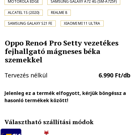
MOTOROLA EDGE
SAMSUNG GALAXY A72 4G (SM-A725F)
ALCATEL 1S (2020)
REALME 8
SAMSUNG GALAXY S21 FE
XIAOMI MI 11 ULTRA
Oppo Reno4 Pro Setty vezetékes
fejhallgató mágneses béka
szemekkel
Tervezés nélkül
6.990 Ft/db
Jelenleg ez a termék elfogyott, kérjük böngéssz a
hasonló termékek között!
Választható szállítási módok