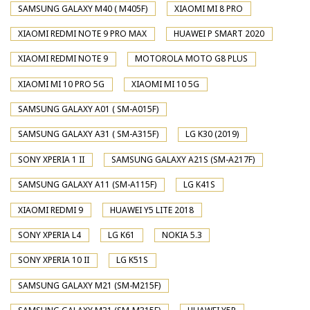
SAMSUNG GALAXY M40 ( M405F)
XIAOMI MI 8 PRO
XIAOMI REDMI NOTE 9 PRO MAX
HUAWEI P SMART 2020
XIAOMI REDMI NOTE 9
MOTOROLA MOTO G8 PLUS
XIAOMI MI 10 PRO 5G
XIAOMI MI 10 5G
SAMSUNG GALAXY A01 ( SM-A015F)
SAMSUNG GALAXY A31 ( SM-A315F)
LG K30 (2019)
SONY XPERIA 1 II
SAMSUNG GALAXY A21S (SM-A217F)
SAMSUNG GALAXY A11 (SM-A115F)
LG K41S
XIAOMI REDMI 9
HUAWEI Y5 LITE 2018
SONY XPERIA L4
LG K61
NOKIA 5.3
SONY XPERIA 10 II
LG K51S
SAMSUNG GALAXY M21 (SM-M215F)