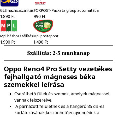
GLS házhozszállítás
FOXPOST-Packeta group automatába
1.890 Ft
990 Ft
Mpl házhozszállítás
Mpl postapont
1.990 Ft
1.490 Ft
Szállítás: 2-5 munkanap
Oppo Reno4 Pro Setty vezetékes
fejhallgató mágneses béka
szemekkel
leírása
Cserélhető fülek és szemek, amelyek mágnessel
vannak felszerelve.
A párnázott felületnek és a hangerő 85 dB-es
korlátozásának köszönhetően gyengédek a