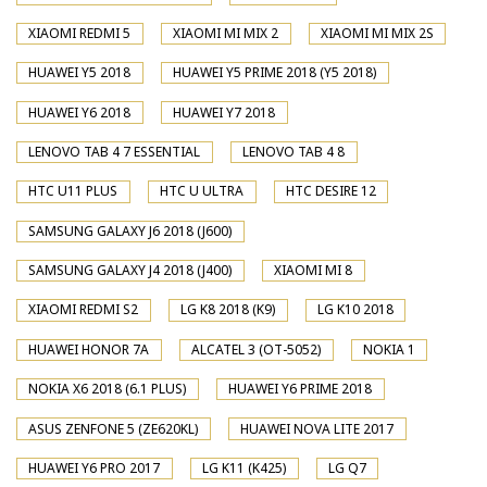
XIAOMI REDMI 5
XIAOMI MI MIX 2
XIAOMI MI MIX 2S
HUAWEI Y5 2018
HUAWEI Y5 PRIME 2018 (Y5 2018)
HUAWEI Y6 2018
HUAWEI Y7 2018
LENOVO TAB 4 7 ESSENTIAL
LENOVO TAB 4 8
HTC U11 PLUS
HTC U ULTRA
HTC DESIRE 12
SAMSUNG GALAXY J6 2018 (J600)
SAMSUNG GALAXY J4 2018 (J400)
XIAOMI MI 8
XIAOMI REDMI S2
LG K8 2018 (K9)
LG K10 2018
HUAWEI HONOR 7A
ALCATEL 3 (OT-5052)
NOKIA 1
NOKIA X6 2018 (6.1 PLUS)
HUAWEI Y6 PRIME 2018
ASUS ZENFONE 5 (ZE620KL)
HUAWEI NOVA LITE 2017
HUAWEI Y6 PRO 2017
LG K11 (K425)
LG Q7