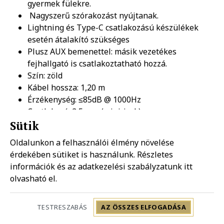
gyermek fülekre.
Nagyszerű szórakozást nyújtanak.
Lightning és Type-C csatlakozású készülékek
esetén átalakító szükséges
Plusz AUX bemenettel: másik vezetékes
fejhallgató is csatlakoztatható hozzá.
Szín: zöld
Kábel hossza: 1,20 m
Érzékenység: ≤85dB @ 1000Hz
Csatlakozó: 3,5 mm (mini-jack)
Frekvenciatartomány: 20 Hz - 20 kHz
Sütik
Impedancia: 32 Ω ± 10%
Oldalunkon a felhasználói élmény növelése
Extrák csatlakoztatása: mágneses csatlakozó
érdekében sütiket is használunk. Részletes
információk és az adatkezelési szabályzatunk
itt
Általános szavatossági kötelességeinken felül önként
olvasható el.
vállalt jótállás:
Led UV nyomtatás esetén: 6 hónap kopásgarancia!
Telefonok, amikhez a termék
TESTRESZABÁS
AZ ÖSSZES ELFOGADÁSA
használható