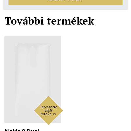
További termékek
Tervezhető
saját
fotóval is!