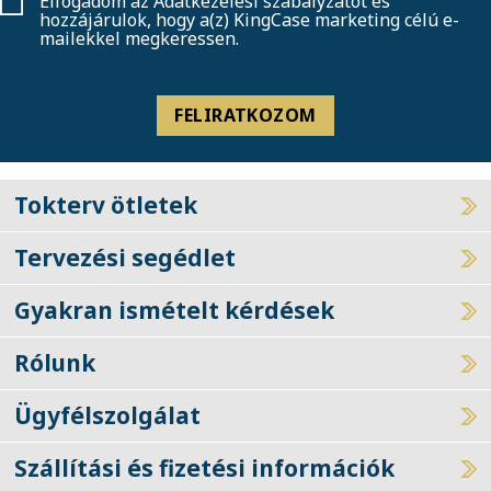
Elfogadom az
Adatkezelési szabályzatot
és
hozzájárulok, hogy a(z) KingCase marketing célú e-
mailekkel megkeressen.
FELIRATKOZOM
Tokterv ötletek
Tervezési segédlet
Gyakran ismételt kérdések
Rólunk
Ügyfélszolgálat
Szállítási és fizetési információk