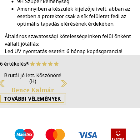
9H Szuper keménység
Amennyiben a készülék kijelzője ívelt, abban az
esetben a protektor csak a sík felületet fedi az
optimális tapadás elérésének érdekében.
Általános szavatossági kötelességeinken felül önként
vállalt jótállás:
Led UV nyomtatás esetén: 6 hónap kopásgarancia!
6 értékelés
5
Brutál jó lett. Köszönöm!
(H)
Previous
Next
Bence Kalmár
TOVÁBBI VÉLEMÉNYEK