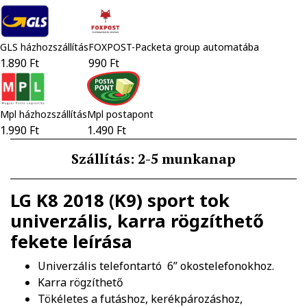
GLS házhozszállítás
FOXPOST-Packeta group automatába
1.890 Ft
990 Ft
Mpl házhozszállítás
Mpl postapont
1.990 Ft
1.490 Ft
Szállítás: 2-5 munkanap
LG K8 2018 (K9) sport tok
univerzális, karra rögzíthető
fekete
leírása
Univerzális telefontartó 6” okostelefonokhoz.
Karra rögzíthető
Tökéletes a futáshoz, kerékpározáshoz,