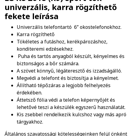
univerzális, karra rögzíthető
fekete
leírása
Univerzális telefontartó 6” okostelefonokhoz.
Karra rögzíthető
Tökéletes a futáshoz, kerékpározáshoz,
konditeremi edzésekhez.
Puha és tartós anyagból készült, kényelmes és
biztonságos a bőr számára.
A szövet könnyű, légáteresztő és izzadságálló.
Megvédi a telefont és biztosítja a kényelmet.
Állítható tépőzáras a legjobb felhelyezés
érdekében.
Áttetsző fólia védi a telefon képernyőjét és
lehetővé teszi a készülék egyszerű használatát.
Kis zsebbel rendelkezik kulcshoz vagy más apró
tárgyakhoz.
Általános szavatossági kötelességeinken felül önként