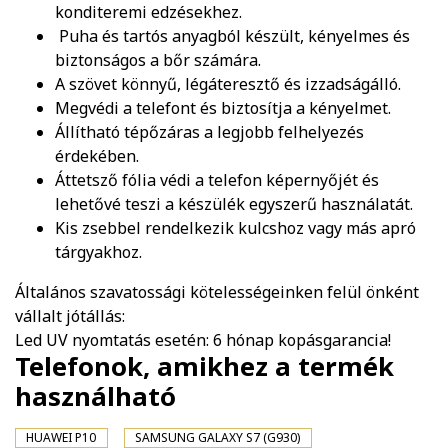
konditeremi edzésekhez.
Puha és tartós anyagból készült, kényelmes és
biztonságos a bőr számára.
A szövet könnyű, légáteresztő és izzadságálló.
Megvédi a telefont és biztosítja a kényelmet.
Állítható tépőzáras a legjobb felhelyezés
érdekében.
Áttetsző fólia védi a telefon képernyőjét és
lehetővé teszi a készülék egyszerű használatát.
Kis zsebbel rendelkezik kulcshoz vagy más apró
tárgyakhoz.
Általános szavatossági kötelességeinken felül önként
vállalt jótállás:
Led UV nyomtatás esetén: 6 hónap kopásgarancia!
Telefonok, amikhez a termék
használható
HUAWEI P10
SAMSUNG GALAXY S7 (G930)