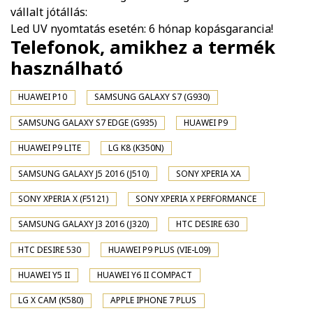
vállalt jótállás:
Led UV nyomtatás esetén: 6 hónap kopásgarancia!
Telefonok, amikhez a termék
használható
HUAWEI P10
SAMSUNG GALAXY S7 (G930)
SAMSUNG GALAXY S7 EDGE (G935)
HUAWEI P9
HUAWEI P9 LITE
LG K8 (K350N)
SAMSUNG GALAXY J5 2016 (J510)
SONY XPERIA XA
SONY XPERIA X (F5121)
SONY XPERIA X PERFORMANCE
SAMSUNG GALAXY J3 2016 (J320)
HTC DESIRE 630
HTC DESIRE 530
HUAWEI P9 PLUS (VIE-L09)
HUAWEI Y5 II
HUAWEI Y6 II COMPACT
LG X CAM (K580)
APPLE IPHONE 7 PLUS