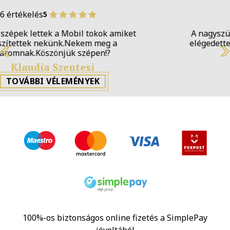
6 értékelés
5
A nagyszülők Karácsonyi ajándéka volt. Nagyon
elégedettek voltunk! Kopás, karc azóta se látszik
rajtuk :) köszönjük!
Previous
N
Tamás Viszked
TOVÁBBI VÉLEMÉNYEK
100%-os biztonságos online fizetés a SimplePay
jóvoltából