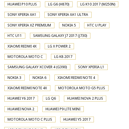
HUAWEI P10 PLUS
LG G6 (H870)
LG K10 2017 (M250N)
SONY XPERIA XA1
SONY XPERIA XA1 ULTRA
SONY XPERIA XZ PREMIUM
NOKIA 5
HTC U PLAY
HTC U11
SAMSUNG GALAXY J7 2017 (J730)
XIAOMI REDMI 4X
LG X POWER 2
MOTOROLA MOTO C
LG K8 2017
SAMSUNG GALAXY XCOVER 4 (G390)
SONY XPERIA L1
NOKIA 3
NOKIA 6
XIAOMI REDMI NOTE 4
XIAOMI REDMI NOTE 4X
MOTOROLA MOTO G5 PLUS
HUAWEI Y6 2017
LG Q6
HUAWEI NOVA 2 PLUS
HUAWEI NOVA 2
HUAWEI P9 LITE MINI
MOTOROLA MOTO C PLUS
HUAWEI Y5 2017