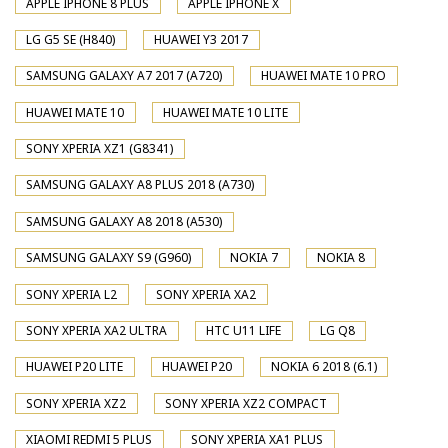
APPLE IPHONE 8 PLUS
APPLE IPHONE X
LG G5 SE (H840)
HUAWEI Y3 2017
SAMSUNG GALAXY A7 2017 (A720)
HUAWEI MATE 10 PRO
HUAWEI MATE 10
HUAWEI MATE 10 LITE
SONY XPERIA XZ1 (G8341)
SAMSUNG GALAXY A8 PLUS 2018 (A730)
SAMSUNG GALAXY A8 2018 (A530)
SAMSUNG GALAXY S9 (G960)
NOKIA 7
NOKIA 8
SONY XPERIA L2
SONY XPERIA XA2
SONY XPERIA XA2 ULTRA
HTC U11 LIFE
LG Q8
HUAWEI P20 LITE
HUAWEI P20
NOKIA 6 2018 (6.1)
SONY XPERIA XZ2
SONY XPERIA XZ2 COMPACT
XIAOMI REDMI 5 PLUS
SONY XPERIA XA1 PLUS