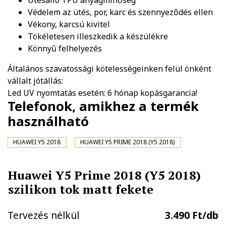
Ütésálló TPU anyagminőség
Védelem az ütés, por, karc és szennyeződés ellen
Vékony, karcsú kivitel
Tökéletesen illeszkedik a készülékre
Könnyű felhelyezés
Általános szavatossági kötelességeinken felül önként
vállalt jótállás:
Led UV nyomtatás esetén: 6 hónap kopásgarancia!
Telefonok, amikhez a termék
használható
HUAWEI Y5 2018
HUAWEI Y5 PRIME 2018 (Y5 2018)
Huawei Y5 Prime 2018 (Y5 2018)
szilikon tok matt fekete
Tervezés nélkül
3.490 Ft/db