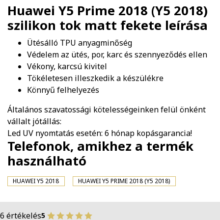
Huawei Y5 Prime 2018 (Y5 2018)
szilikon tok matt fekete
leírása
Ütésálló TPU anyagminőség
Védelem az ütés, por, karc és szennyeződés ellen
Vékony, karcsú kivitel
Tökéletesen illeszkedik a készülékre
Könnyű felhelyezés
Általános szavatossági kötelességeinken felül önként
vállalt jótállás:
Led UV nyomtatás esetén: 6 hónap kopásgarancia!
Telefonok, amikhez a termék
használható
HUAWEI Y5 2018
HUAWEI Y5 PRIME 2018 (Y5 2018)
6 értékelés
5