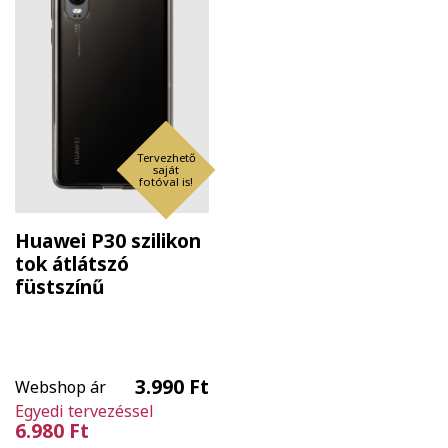
Tervezhető
saját
fotóval is!
Huawei P30 szilikon
tok átlátszó
füstszínű
3.990 Ft
Webshop ár
Egyedi tervezéssel
6.980 Ft