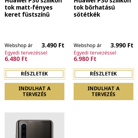
Huawei P30 szilikon
Huawei P30 szilikon
tok matt-fényes
tok bőrhatású
keret füstszínű
sötétkék
3.490 Ft
3.990 Ft
Webshop ár
Webshop ár
Egyedi tervezéssel
Egyedi tervezéssel
6.480 Ft
6.980 Ft
RÉSZLETEK
RÉSZLETEK
INDULHAT A
INDULHAT A
TERVEZÉS
TERVEZÉS