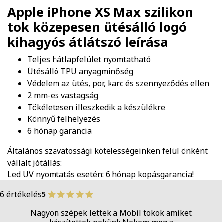
Apple iPhone XS Max szilikon
tok közepesen ütésálló logó
kihagyós átlátszó
leírása
Teljes hátlapfelület nyomtatható
Ütésálló TPU anyagminőség
Védelem az ütés, por, karc és szennyeződés ellen
2 mm-es vastagság
Tökéletesen illeszkedik a készülékre
Könnyű felhelyezés
6 hónap garancia
Általános szavatossági kötelességeinken felül önként
vállalt jótállás:
Led UV nyomtatás esetén: 6 hónap kopásgarancia!
6 értékelés
5
Nagyon szépek lettek a Mobil tokok amiket
készítettek nekünk.Nekem meg a