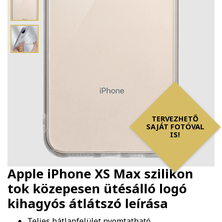
TERVEZHETŐ
SAJÁT FOTÓVAL
IS!
Apple iPhone XS Max szilikon
tok közepesen ütésálló logó
kihagyós átlátszó
leírása
Teljes hátlapfelület nyomtatható