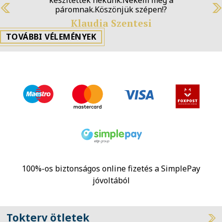
páromnak.Köszönjük szépen!?
Previous
N
Klaudia Szentesi
TOVÁBBI VÉLEMÉNYEK
100%-os biztonságos online fizetés a SimplePay
jóvoltából
Tokterv ötletek