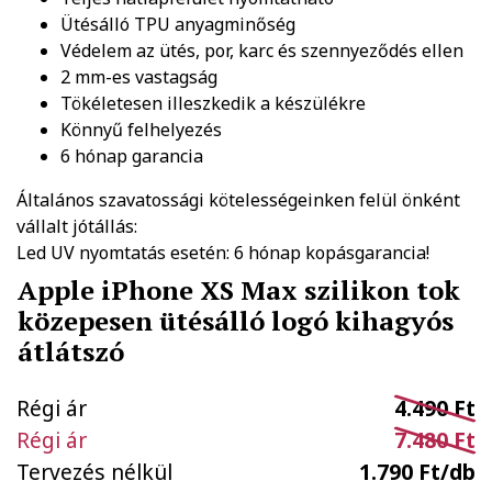
Ütésálló TPU anyagminőség
Védelem az ütés, por, karc és szennyeződés ellen
2 mm-es vastagság
Tökéletesen illeszkedik a készülékre
Könnyű felhelyezés
6 hónap garancia
Általános szavatossági kötelességeinken felül önként
vállalt jótállás:
Led UV nyomtatás esetén: 6 hónap kopásgarancia!
Apple iPhone XS Max szilikon tok
közepesen ütésálló logó kihagyós
átlátszó
Régi ár
4.490 Ft
Régi ár
7.480 Ft
Tervezés nélkül
1.790 Ft/db