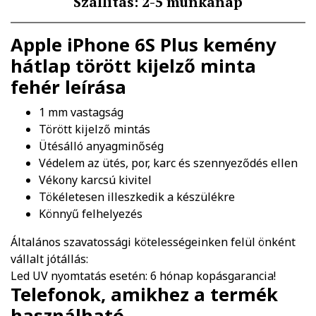
Szállítás: 2-5 munkanap
Apple iPhone 6S Plus kemény
hátlap törött kijelző minta
fehér
leírása
1 mm vastagság
Törött kijelző mintás
Ütésálló anyagminőség
Védelem az ütés, por, karc és szennyeződés ellen
Vékony karcsú kivitel
Tökéletesen illeszkedik a készülékre
Könnyű felhelyezés
Általános szavatossági kötelességeinken felül önként
vállalt jótállás:
Led UV nyomtatás esetén: 6 hónap kopásgarancia!
Telefonok, amikhez a termék
használható