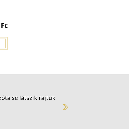
 Ft
óta se látszik rajtuk :) köszönjük!
Next