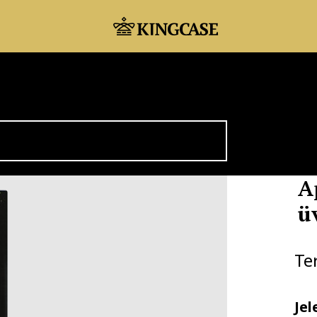
A
ü
Te
Jel