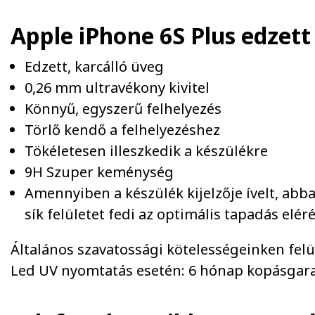
Apple iPhone 6S Plus edzett
Edzett, karcálló üveg
0,26 mm ultravékony kivitel
Könnyű, egyszerű felhelyezés
Törlő kendő a felhelyezéshez
Tökéletesen illeszkedik a készülékre
9H Szuper keménység
Amennyiben a készülék kijelzője ívelt, abb
sík felületet fedi az optimális tapadás elé
Általános szavatossági kötelességeinken felül 
Led UV nyomtatás esetén: 6 hónap kopásgara