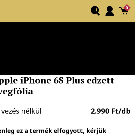
0
pple iPhone 6S Plus edzett
vegfólia
rvezés nélkül
2.990 Ft/db
enleg ez a termék elfogyott, kérjük