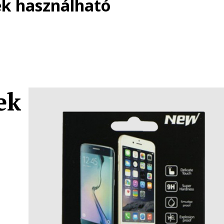
ék használható
ek