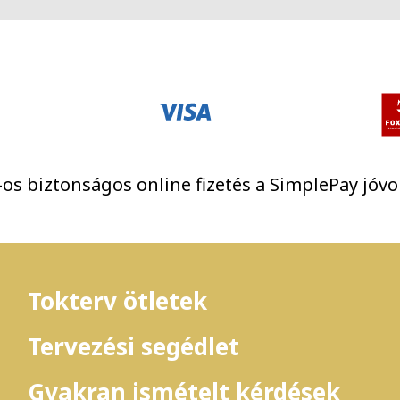
os biztonságos online fizetés a SimplePay jóvo
Tokterv ötletek
Tervezési segédlet
Gyakran ismételt kérdések