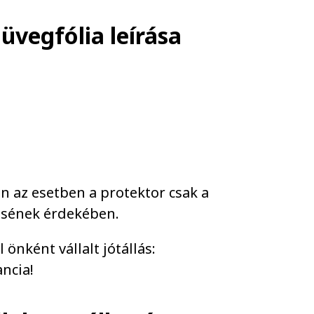
 üvegfólia
leírása
an az esetben a protektor csak a
résének érdekében.
önként vállalt jótállás:
ncia!