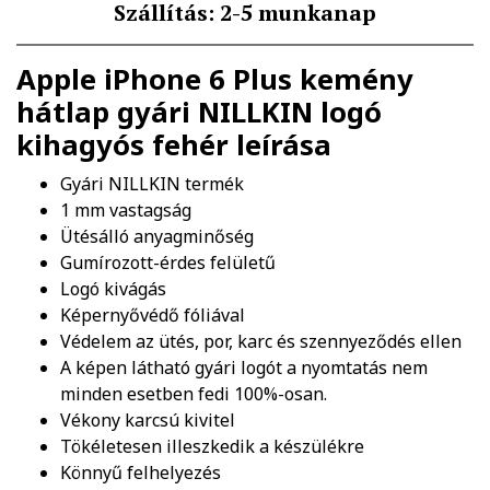
Szállítás: 2-5 munkanap
Apple iPhone 6 Plus kemény
hátlap gyári NILLKIN logó
kihagyós fehér
leírása
Gyári NILLKIN termék
1 mm vastagság
Ütésálló anyagminőség
Gumírozott-érdes felületű
Logó kivágás
Képernyővédő fóliával
Védelem az ütés, por, karc és szennyeződés ellen
A képen látható gyári logót a nyomtatás nem
minden esetben fedi 100%-osan.
Vékony karcsú kivitel
Tökéletesen illeszkedik a készülékre
Könnyű felhelyezés