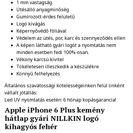
1 mm vastagság
Ütésálló anyagminőség
Gumírozott-érdes felületű
Logó kivágás
Képernyővédő fóliával
Védelem az ütés, por, karc és szennyeződés ellen
A képen látható gyári logót a nyomtatás nem
minden esetben fedi 100%-osan.
Vékony karcsú kivitel
Tökéletesen illeszkedik a készülékre
Könnyű felhelyezés
Általános szavatossági kötelességeinken felül önként
vállalt jótállás:
Led UV nyomtatás esetén: 6 hónap kopásgarancia!
Apple iPhone 6 Plus kemény
hátlap gyári NILLKIN logó
kihagyós fehér