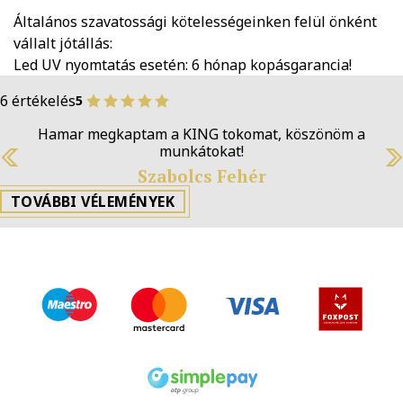
Általános szavatossági kötelességeinken felül önként
vállalt jótállás:
Led UV nyomtatás esetén: 6 hónap kopásgarancia!
6 értékelés
5
Hamar megkaptam a KING tokomat, köszönöm a
munkátokat!
Previous
N
Szabolcs Fehér
TOVÁBBI VÉLEMÉNYEK