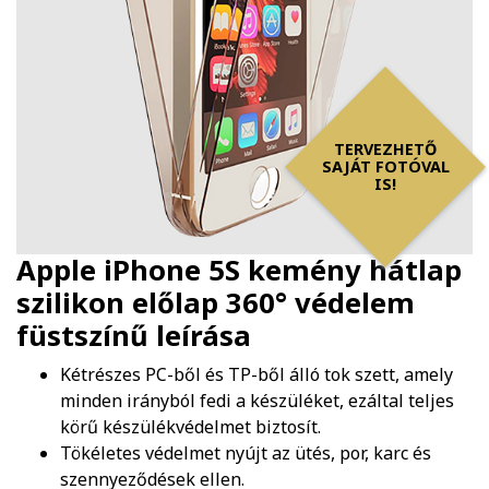
TERVEZHETŐ
SAJÁT FOTÓVAL
IS!
Apple iPhone 5S kemény hátlap
szilikon előlap 360° védelem
füstszínű
leírása
Kétrészes PC-ből és TP-ből álló tok szett, amely
minden irányból fedi a készüléket, ezáltal teljes
körű készülékvédelmet biztosít.
Tökéletes védelmet nyújt az ütés, por, karc és
szennyeződések ellen.