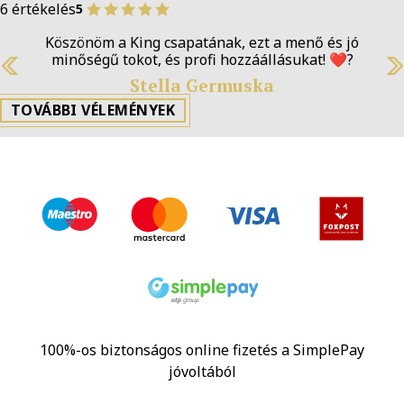
6 értékelés
5
Köszönöm a King csapatának, ezt a menő és jó
minőségű tokot, és profi hozzáállásukat! ❤️‍?
Previous
N
Stella Germuska
TOVÁBBI VÉLEMÉNYEK
100%-os biztonságos online fizetés a SimplePay
jóvoltából