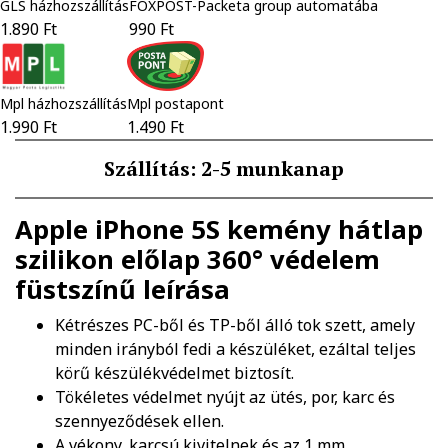
GLS házhozszállítás
FOXPOST-Packeta group automatába
1.890 Ft
990 Ft
Mpl házhozszállítás
Mpl postapont
1.990 Ft
1.490 Ft
Szállítás: 2-5 munkanap
Apple iPhone 5S kemény hátlap
szilikon előlap 360° védelem
füstszínű
leírása
Kétrészes PC-ből és TP-ből álló tok szett, amely
minden irányból fedi a készüléket, ezáltal teljes
körű készülékvédelmet biztosít.
Tökéletes védelmet nyújt az ütés, por, karc és
szennyeződések ellen.
A vékony, karcsú kivitelnek és az 1 mm