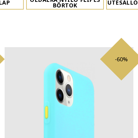
LAP
ÜTÉSÁLLÓ
BŐRTOK
-60%