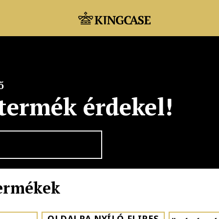
ő
 termék érdekel!
termékek
OLDALRA NYÍLÓ FLIPES