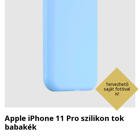
Tervezhető
saját fotóval
is!
Apple iPhone 11 Pro szilikon tok
babakék