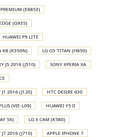
 PREMIUM (E6853)
EDGE (G935)
HUAWEI P9 LITE
G K8 (K350N)
LG G5 TITAN (H850)
 J5 2016 (J510)
SONY XPERIA XA
CE
1 2016 (J120)
HTC DESIRE 630
LUS (VIE-L09)
HUAWEI Y5 II
AY 5X)
LG X CAM (K580)
7 2016 (J710)
APPLE IPHONE 7