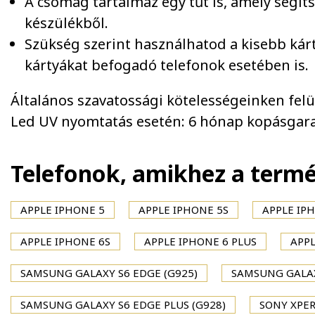
A csomag tartalmaz egy tűt is, amely segít
készülékből.
Szükség szerint használhatod a kisebb kár
kártyákat befogadó telefonok esetében is.
Általános szavatossági kötelességeinken felül 
Led UV nyomtatás esetén: 6 hónap kopásgara
Telefonok, amikhez a term
APPLE IPHONE 5
APPLE IPHONE 5S
APPLE IPH
APPLE IPHONE 6S
APPLE IPHONE 6 PLUS
APPL
SAMSUNG GALAXY S6 EDGE (G925)
SAMSUNG GALAX
SAMSUNG GALAXY S6 EDGE PLUS (G928)
SONY XPER