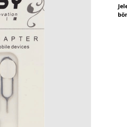
Jel
bö