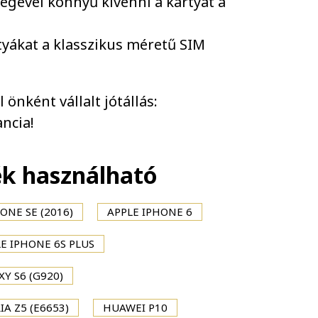
ségével könnyű kivenni a kártyát a
tyákat a klasszikus méretű SIM
önként vállalt jótállás:
ncia!
ék használható
ONE SE (2016)
APPLE IPHONE 6
E IPHONE 6S PLUS
Y S6 (G920)
IA Z5 (E6653)
HUAWEI P10