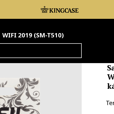
1 WIFI 2019 (SM-T510)
S
W
k
Te