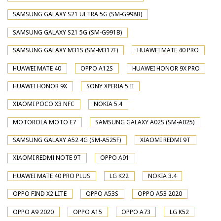
SAMSUNG GALAXY S21 ULTRA 5G (SM-G998B)
SAMSUNG GALAXY S21 5G (SM-G991B)
SAMSUNG GALAXY M31S (SM-M317F)
HUAWEI MATE 40 PRO
HUAWEI MATE 40
OPPO A12S
HUAWEI HONOR 9X PRO
HUAWEI HONOR 9X
SONY XPERIA 5 II
XIAOMI POCO X3 NFC
NOKIA 5.4
MOTOROLA MOTO E7
SAMSUNG GALAXY A02S (SM-A025)
SAMSUNG GALAXY A52 4G (SM-A525F)
XIAOMI REDMI 9T
XIAOMI REDMI NOTE 9T
OPPO A91
HUAWEI MATE 40 PRO PLUS
LG K22
NOKIA 3.4
OPPO FIND X2 LITE
OPPO A53S
OPPO A53 2020
OPPO A9 2020
OPPO A15
OPPO A73
LG K52