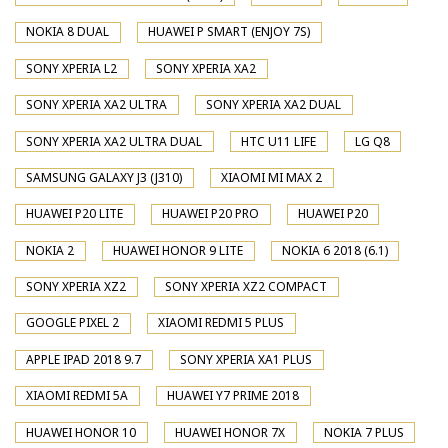
NOKIA 8 DUAL
HUAWEI P SMART (ENJOY 7S)
SONY XPERIA L2
SONY XPERIA XA2
SONY XPERIA XA2 ULTRA
SONY XPERIA XA2 DUAL
SONY XPERIA XA2 ULTRA DUAL
HTC U11 LIFE
LG Q8
SAMSUNG GALAXY J3 (J310)
XIAOMI MI MAX 2
HUAWEI P20 LITE
HUAWEI P20 PRO
HUAWEI P20
NOKIA 2
HUAWEI HONOR 9 LITE
NOKIA 6 2018 (6.1)
SONY XPERIA XZ2
SONY XPERIA XZ2 COMPACT
GOOGLE PIXEL 2
XIAOMI REDMI 5 PLUS
APPLE IPAD 2018 9.7
SONY XPERIA XA1 PLUS
XIAOMI REDMI 5A
HUAWEI Y7 PRIME 2018
HUAWEI HONOR 10
HUAWEI HONOR 7X
NOKIA 7 PLUS