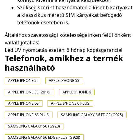
könnyű kivenni a kártyát a készülékből.
Szükség szerint használhatod a kisebb kártyákat
a klasszikus méretű SIM kártyákat befogadó
telefonok esetében is.
Általános szavatossági kötelességeinken felül önként
vállalt jótállás:
Led UV nyomtatás esetén: 6 hónap kopásgarancia!
Telefonok, amikhez a termék
használható
APPLE IPHONE 5
APPLE IPHONE 5S
APPLE IPHONE SE (2016)
APPLE IPHONE 6
APPLE IPHONE 6S
APPLE IPHONE 6 PLUS
APPLE IPHONE 6S PLUS
SAMSUNG GALAXY S6 EDGE (G925)
SAMSUNG GALAXY S6 (G920)
SAMSUNG GALAXY S6 EDGE PLUS (G928)