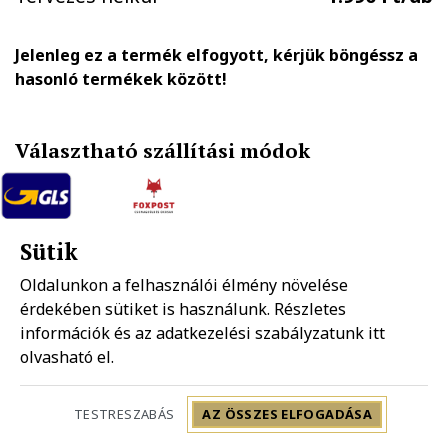
Jelenleg ez a termék elfogyott, kérjük böngéssz a
hasonló termékek között!
Választható szállítási módok
GLS házhozszállítás
FOXPOST-Packeta group automatába
Sütik
1.890 Ft
990 Ft
Oldalunkon a felhasználói élmény növelése
érdekében sütiket is használunk. Részletes
Mpl házhozszállítás
információk és az adatkezelési szabályzatunk
Mpl postapont
itt
1.990 Ft
1.490 Ft
olvasható el.
Szállítás: 2-5 munkanap
TESTRESZABÁS
AZ ÖSSZES ELFOGADÁSA