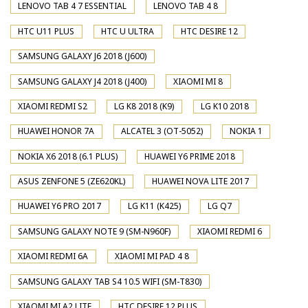
LENOVO TAB 4 7 ESSENTIAL
LENOVO TAB 4 8
HTC U11 PLUS
HTC U ULTRA
HTC DESIRE 12
SAMSUNG GALAXY J6 2018 (J600)
SAMSUNG GALAXY J4 2018 (J400)
XIAOMI MI 8
XIAOMI REDMI S2
LG K8 2018 (K9)
LG K10 2018
HUAWEI HONOR 7A
ALCATEL 3 (OT-5052)
NOKIA 1
NOKIA X6 2018 (6.1 PLUS)
HUAWEI Y6 PRIME 2018
ASUS ZENFONE 5 (ZE620KL)
HUAWEI NOVA LITE 2017
HUAWEI Y6 PRO 2017
LG K11 (K425)
LG Q7
SAMSUNG GALAXY NOTE 9 (SM-N960F)
XIAOMI REDMI 6
XIAOMI REDMI 6A
XIAOMI MI PAD 4 8
SAMSUNG GALAXY TAB S4 10.5 WIFI (SM-T830)
XIAOMI MI A2 LITE
HTC DESIRE 12 PLUS