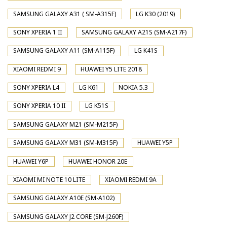
SAMSUNG GALAXY A31 ( SM-A315F)
LG K30 (2019)
SONY XPERIA 1 II
SAMSUNG GALAXY A21S (SM-A217F)
SAMSUNG GALAXY A11 (SM-A115F)
LG K41S
XIAOMI REDMI 9
HUAWEI Y5 LITE 2018
SONY XPERIA L4
LG K61
NOKIA 5.3
SONY XPERIA 10 II
LG K51S
SAMSUNG GALAXY M21 (SM-M215F)
SAMSUNG GALAXY M31 (SM-M315F)
HUAWEI Y5P
HUAWEI Y6P
HUAWEI HONOR 20E
XIAOMI MI NOTE 10 LITE
XIAOMI REDMI 9A
SAMSUNG GALAXY A10E (SM-A102)
SAMSUNG GALAXY J2 CORE (SM-J260F)