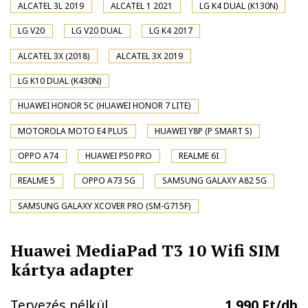
ALCATEL 3L 2019
ALCATEL 1 2021
LG K4 DUAL (K130N)
LG V20
LG V20 DUAL
LG K4 2017
ALCATEL 3X (2018)
ALCATEL 3X 2019
LG K10 DUAL (K430N)
HUAWEI HONOR 5C (HUAWEI HONOR 7 LITE)
MOTOROLA MOTO E4 PLUS
HUAWEI Y8P (P SMART S)
OPPO A74
HUAWEI P50 PRO
REALME 6I
REALME 5
OPPO A73 5G
SAMSUNG GALAXY A82 5G
SAMSUNG GALAXY XCOVER PRO (SM-G715F)
Huawei MediaPad T3 10 Wifi SIM
kártya adapter
Tervezés nélkül
1.990 Ft/db