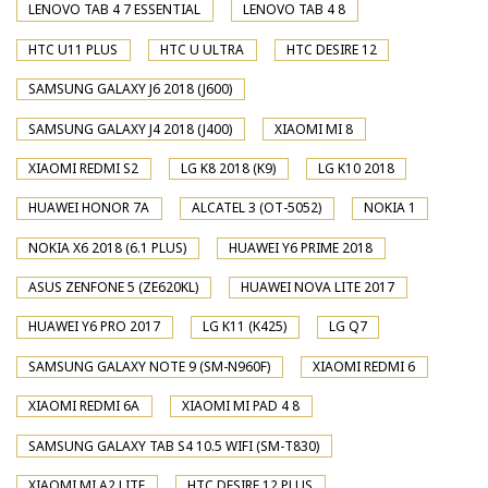
LENOVO TAB 4 7 ESSENTIAL
LENOVO TAB 4 8
HTC U11 PLUS
HTC U ULTRA
HTC DESIRE 12
SAMSUNG GALAXY J6 2018 (J600)
SAMSUNG GALAXY J4 2018 (J400)
XIAOMI MI 8
XIAOMI REDMI S2
LG K8 2018 (K9)
LG K10 2018
HUAWEI HONOR 7A
ALCATEL 3 (OT-5052)
NOKIA 1
NOKIA X6 2018 (6.1 PLUS)
HUAWEI Y6 PRIME 2018
ASUS ZENFONE 5 (ZE620KL)
HUAWEI NOVA LITE 2017
HUAWEI Y6 PRO 2017
LG K11 (K425)
LG Q7
SAMSUNG GALAXY NOTE 9 (SM-N960F)
XIAOMI REDMI 6
XIAOMI REDMI 6A
XIAOMI MI PAD 4 8
SAMSUNG GALAXY TAB S4 10.5 WIFI (SM-T830)
XIAOMI MI A2 LITE
HTC DESIRE 12 PLUS