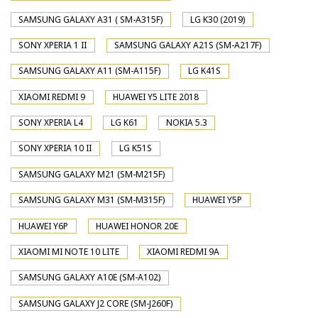
SAMSUNG GALAXY A31 ( SM-A315F)
LG K30 (2019)
SONY XPERIA 1 II
SAMSUNG GALAXY A21S (SM-A217F)
SAMSUNG GALAXY A11 (SM-A115F)
LG K41S
XIAOMI REDMI 9
HUAWEI Y5 LITE 2018
SONY XPERIA L4
LG K61
NOKIA 5.3
SONY XPERIA 10 II
LG K51S
SAMSUNG GALAXY M21 (SM-M215F)
SAMSUNG GALAXY M31 (SM-M315F)
HUAWEI Y5P
HUAWEI Y6P
HUAWEI HONOR 20E
XIAOMI MI NOTE 10 LITE
XIAOMI REDMI 9A
SAMSUNG GALAXY A10E (SM-A102)
SAMSUNG GALAXY J2 CORE (SM-J260F)