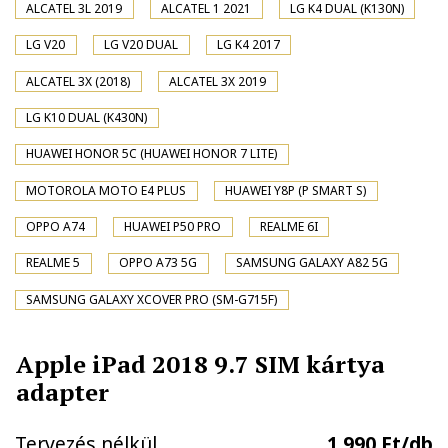
ALCATEL 3L 2019
ALCATEL 1 2021
LG K4 DUAL (K130N)
LG V20
LG V20 DUAL
LG K4 2017
ALCATEL 3X (2018)
ALCATEL 3X 2019
LG K10 DUAL (K430N)
HUAWEI HONOR 5C (HUAWEI HONOR 7 LITE)
MOTOROLA MOTO E4 PLUS
HUAWEI Y8P (P SMART S)
OPPO A74
HUAWEI P50 PRO
REALME 6I
REALME 5
OPPO A73 5G
SAMSUNG GALAXY A82 5G
SAMSUNG GALAXY XCOVER PRO (SM-G715F)
Apple iPad 2018 9.7 SIM kártya
adapter
Tervezés nélkül
1.990 Ft/db