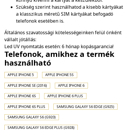
könnyű kivenni a kártyát a készülékből.
Szükség szerint használhatod a kisebb kártyákat
a klasszikus méretű SIM kártyákat befogadó
telefonok esetében is.
Általános szavatossági kötelességeinken felül önként
vállalt jótállás:
Led UV nyomtatás esetén: 6 hónap kopásgarancia!
Telefonok, amikhez a termék
használható
APPLE IPHONE 5
APPLE IPHONE 5S
APPLE IPHONE SE (2016)
APPLE IPHONE 6
APPLE IPHONE 6S
APPLE IPHONE 6 PLUS
APPLE IPHONE 6S PLUS
SAMSUNG GALAXY S6 EDGE (G925)
SAMSUNG GALAXY S6 (G920)
SAMSUNG GALAXY S6 EDGE PLUS (G928)