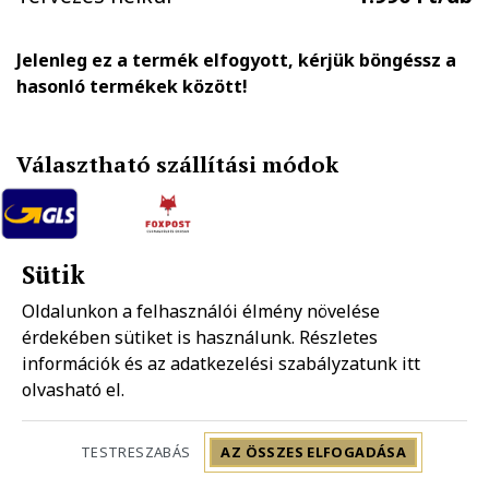
Jelenleg ez a termék elfogyott, kérjük böngéssz a
hasonló termékek között!
Választható szállítási módok
GLS házhozszállítás
FOXPOST-Packeta group automatába
Sütik
1.890 Ft
990 Ft
Oldalunkon a felhasználói élmény növelése
érdekében sütiket is használunk. Részletes
Mpl házhozszállítás
információk és az adatkezelési szabályzatunk
Mpl postapont
itt
1.990 Ft
1.490 Ft
olvasható el.
Szállítás: 2-5 munkanap
TESTRESZABÁS
AZ ÖSSZES ELFOGADÁSA