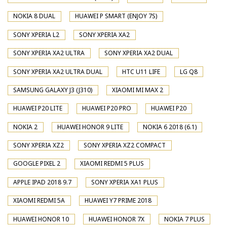
NOKIA 8 DUAL
HUAWEI P SMART (ENJOY 7S)
SONY XPERIA L2
SONY XPERIA XA2
SONY XPERIA XA2 ULTRA
SONY XPERIA XA2 DUAL
SONY XPERIA XA2 ULTRA DUAL
HTC U11 LIFE
LG Q8
SAMSUNG GALAXY J3 (J310)
XIAOMI MI MAX 2
HUAWEI P20 LITE
HUAWEI P20 PRO
HUAWEI P20
NOKIA 2
HUAWEI HONOR 9 LITE
NOKIA 6 2018 (6.1)
SONY XPERIA XZ2
SONY XPERIA XZ2 COMPACT
GOOGLE PIXEL 2
XIAOMI REDMI 5 PLUS
APPLE IPAD 2018 9.7
SONY XPERIA XA1 PLUS
XIAOMI REDMI 5A
HUAWEI Y7 PRIME 2018
HUAWEI HONOR 10
HUAWEI HONOR 7X
NOKIA 7 PLUS