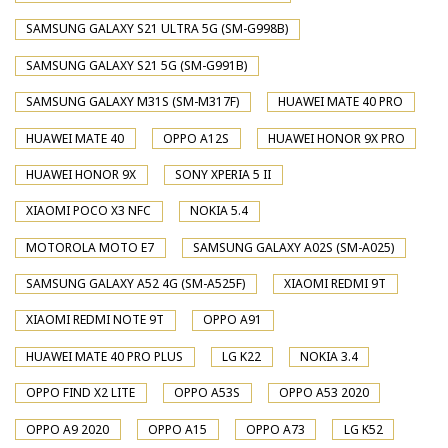
SAMSUNG GALAXY S21 ULTRA 5G (SM-G998B)
SAMSUNG GALAXY S21 5G (SM-G991B)
SAMSUNG GALAXY M31S (SM-M317F)
HUAWEI MATE 40 PRO
HUAWEI MATE 40
OPPO A12S
HUAWEI HONOR 9X PRO
HUAWEI HONOR 9X
SONY XPERIA 5 II
XIAOMI POCO X3 NFC
NOKIA 5.4
MOTOROLA MOTO E7
SAMSUNG GALAXY A02S (SM-A025)
SAMSUNG GALAXY A52 4G (SM-A525F)
XIAOMI REDMI 9T
XIAOMI REDMI NOTE 9T
OPPO A91
HUAWEI MATE 40 PRO PLUS
LG K22
NOKIA 3.4
OPPO FIND X2 LITE
OPPO A53S
OPPO A53 2020
OPPO A9 2020
OPPO A15
OPPO A73
LG K52